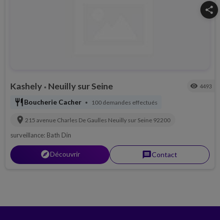
share
Kashely
Neuilly sur Seine
visibility
4493
•
restaurant
Boucherie Cacher
100 demandes effectués
•
location_on
215 avenue Charles De Gaulles
Neuilly sur Seine
92200
surveillance: Bath Din
explorer
Découvrir
message
Contact