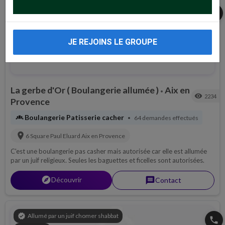
share
JE REJOINS LE GROUPE
La gerbe d'Or ( Boulangerie allumée )
Aix en
•
visibility
2234
Provence
bakery_dining
Boulangerie Patisserie cacher
64 demandes effectués
•
location_on
6 Square Paul Eluard
Aix en Provence
C'est une boulangerie pas casher mais autorisée car elle est allumée
par un juif religieux. Seules les baguettes et ficelles sont autorisées.
explorer
Découvrir
message
Contact
verified
Allumé par un juif chomer shabbat
phone