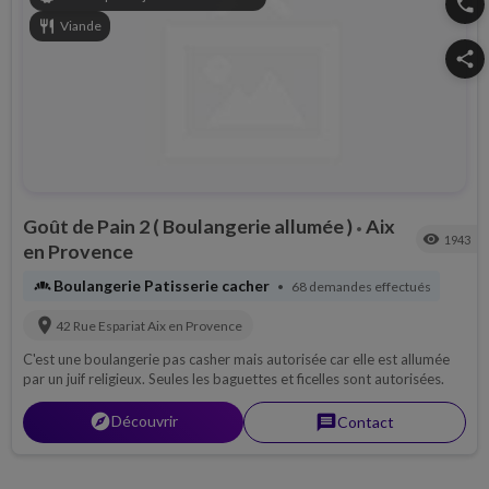
phone
restaurant
Viande
share
Goût de Pain 2 ( Boulangerie allumée )
Aix
•
visibility
1943
en Provence
bakery_dining
Boulangerie Patisserie cacher
68 demandes effectués
•
location_on
42 Rue Espariat
Aix en Provence
C'est une boulangerie pas casher mais autorisée car elle est allumée
par un juif religieux. Seules les baguettes et ficelles sont autorisées.
explorer
Découvrir
message
Contact