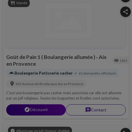
restaurant
Viande
share
Goût de Pain 1 ( Boulangerie allumée )
Aix
•
visibility
1415
en Provence
bakery_dining
Boulangerie Patisserie cacher
61 demandes effectués
•
location_on
105 Avenue de Bredasque
Aix en Provence
C'est une boulangerie pas casher mais autorisée car elle est allumée
par un juif religieux. Seules les baguettes et ficelles sont autorisées.
explorer
Découvrir
message
Contact
verified
Allumé par un juif chomer shabbat