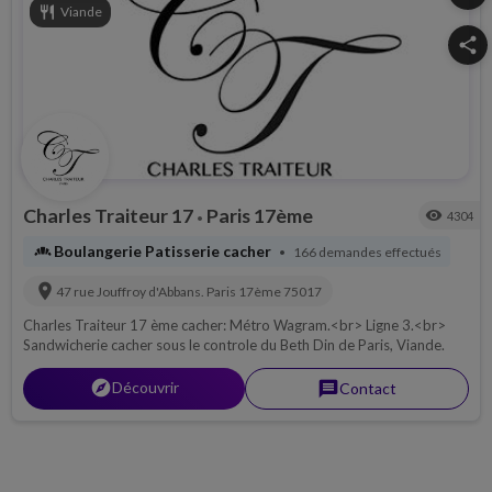
restaurant
Viande
share
Charles Traiteur 17
Paris 17ème
visibility
4304
•
bakery_dining
Boulangerie Patisserie cacher
166 demandes effectués
•
location_on
47 rue Jouffroy d'Abbans.
Paris 17ème
75017
Charles Traiteur 17 ème cacher: Métro Wagram.<br> Ligne 3.<br>
Sandwicherie cacher sous le controle du Beth Din de Paris, Viande.
explorer
Découvrir
message
Contact