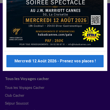
Manger Cacher
Liste des restaurants cacher
Restaurants cacher à Paris
Restaurants cacher à Deauville
Restaurants cacher à Lyon
Restaurants cacher à Marseille
Mercredi 12 Août 2026 - Prenez vos places !
Restaurants cacher Dubaï
Tous les Voyages cacher
Tous les Voyages Cacher
Club Cacher
Séjour Souccot