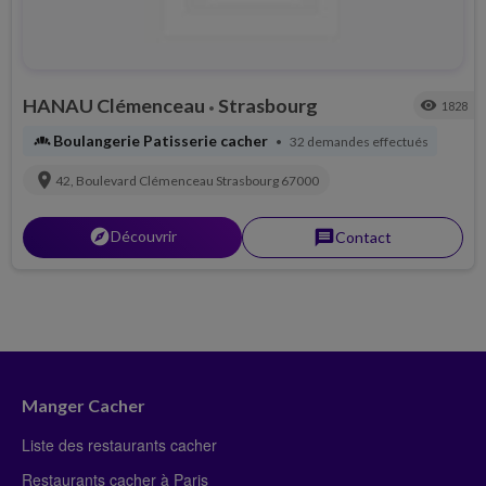
HANAU Clémenceau
Strasbourg
visibility
1828
•
bakery_dining
Boulangerie Patisserie cacher
32 demandes effectués
•
location_on
42, Boulevard Clémenceau
Strasbourg
67000
explorer
Découvrir
message
Contact
Manger Cacher
Liste des restaurants cacher
Restaurants cacher à Paris