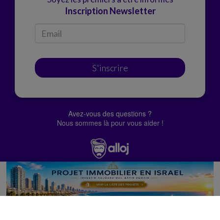
Inscription Newsletter
S'inscrire
Avez-vous des questions ?
Nous sommes là pour vous aider !
© Alloj.
2022 Tous droits réservés