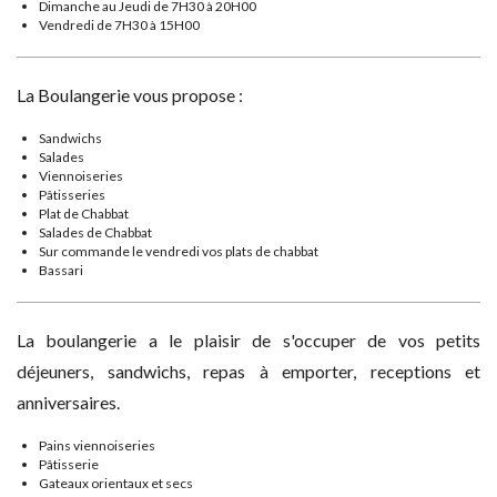
Dimanche au Jeudi de 7H30 à 20H00
Vendredi de 7H30 à 15H00
La Boulangerie vous propose :
Sandwichs
Salades
Viennoiseries
Pâtisseries
Plat de Chabbat
Salades de Chabbat
Sur commande le vendredi vos plats de chabbat
Bassari
La boulangerie a le plaisir de s'occuper de vos petits
déjeuners, sandwichs, repas à emporter, receptions et
anniversaires.
Pains viennoiseries
Pâtisserie
Gateaux orientaux et secs