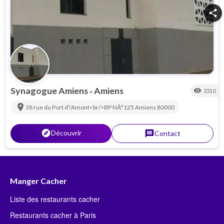
share
Synagogue Amiens
Amiens
visibility
3310
•
location_on
38 rue du Port d\'Amont<br/>BP NÂ°125
Amiens
80000
explorer
Découvrir
message
Contact
Manger Cacher
Liste des restaurants cacher
Restaurants cacher à Paris