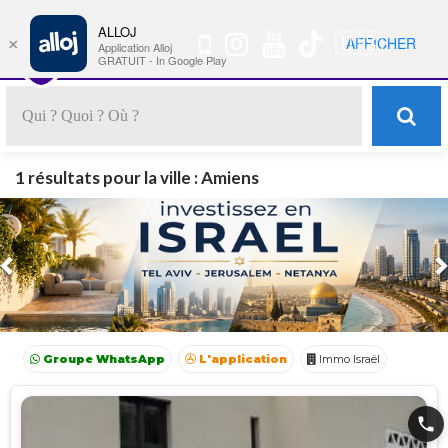
ALLOJ
MENU
🇺🇸
AFFICHER
×
Nav
Application Alloj
GRATUIT - In Google Play
1 résultats pour la ville : Amiens
Previous
Groupe WhatsApp
L'application
Immo Israël
Achat Appartement Israel
Crédit Israël
Avocat Israël
phone