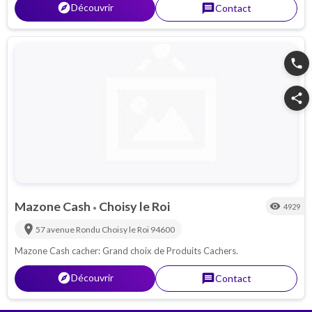
explorer
Découvrir
message
Contact
phone
share
Mazone Cash
Choisy le Roi
visibility
4929
•
location_on
57 avenue Rondu
Choisy le Roi
94600
Mazone Cash cacher: Grand choix de Produits Cachers.
explorer
Découvrir
message
Contact