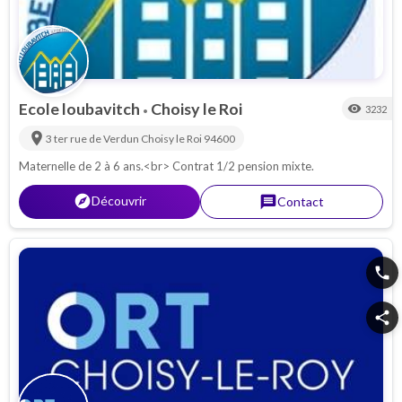
Ecole loubavitch
Choisy le Roi
visibility
3232
•
location_on
3 ter rue de Verdun
Choisy le Roi
94600
Maternelle de 2 à 6 ans.<br> Contrat 1/2 pension mixte.
explorer
Découvrir
message
Contact
phone
share