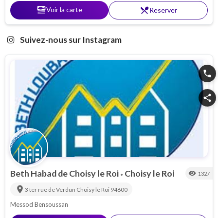
set_meal
Voir la carte
restaurant_menu
Reserver
Suivez-nous sur Instagram
phone
share
Beth Habad de Choisy le Roi
Choisy le Roi
visibility
1327
•
location_on
3 ter rue de Verdun
Choisy le Roi
94600
Messod Bensoussan