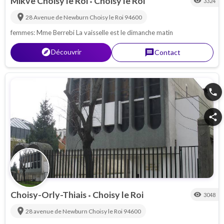
Mikve Choisy le Roi
Choisy le Roi
visibility
3324
•
location_on
28 Avenue de Newburn
Choisy le Roi
94600
femmes: Mme Berrebi La vaisselle est le dimanche matin
explorer
Découvrir
message
Contact
phone
share
Choisy-Orly-Thiais
Choisy le Roi
visibility
3048
•
location_on
28 avenue de Newburn
Choisy le Roi
94600