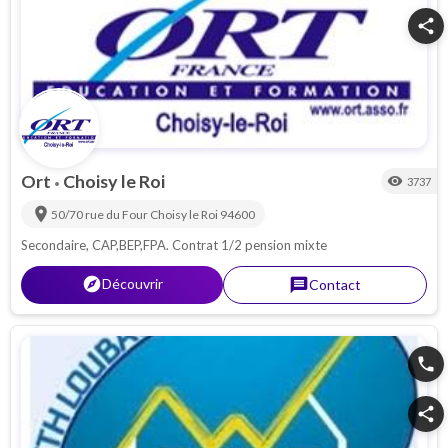
Boucheries
share
Ort
Choisy le Roi
visibility
3737
•
location_on
50/70 rue du Four
Choisy le Roi
94600
Secondaire, CAP,BEP,FPA. Contrat 1/2 pension mixte
explorer
Découvrir
message
Contact
phone
share