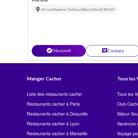
location_on
65 rue Maxime-Gorki
Le Blanc Mesnil
93150
explorer
Découvrir
message
Contact
Manger Cacher
Tous les
Liste des restaurants cacher
Tous les 
Restaurants cacher à Paris
Club Cach
Restaurants cacher à Deauville
Séjour So
Restaurants cacher à Lyon
Vacances c
Restaurants cacher à Marseille
Voyage pe