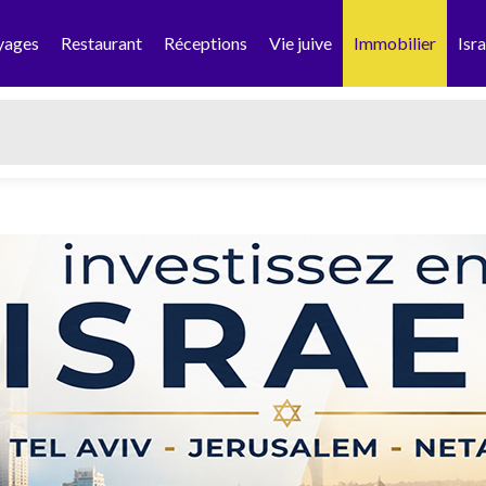
yages
Restaurant
Réceptions
Vie juive
Immobilier
Isra