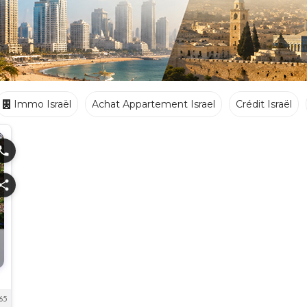
Immo Israël
Achat Appartement Israel
Crédit Israël
Ecoles
Crèches
Traiteurs
hone
hare
65