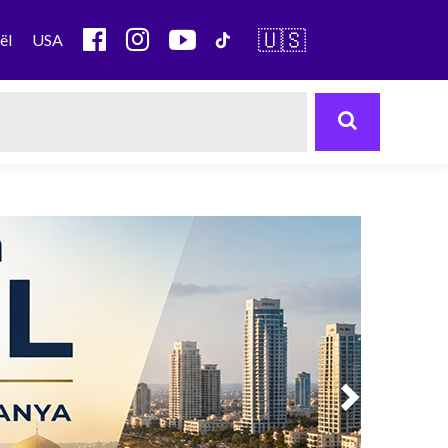
🇺🇸
ël
USA
Next