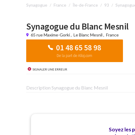
Synagogue
France
Île-de-France
93
Synagogue
Synagogue du Blanc Mesnil
65 rue Maxime-Gorki
,
Le Blanc Mesnil
,
France
01 48 65 58 98
De la part de Alloj.com
Signaler une erreur
Description Synagogue du Blanc Mesnil
Soyez les 