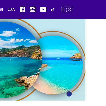
🇺🇸
ël
USA