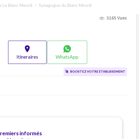
 Le Blanc Mesnil
Synagogue du Blanc Mesnil
3165 Vues
Itineraires
WhatsApp
🚀
Boostez votre établissement
premiers informés