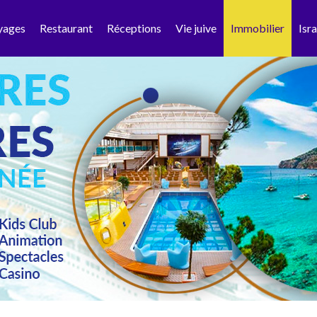
yages
Restaurant
Réceptions
Vie juive
Immobilier
Isra