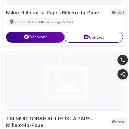
Mikve Rillieux-la-Pape
Rillieux-la-Pape
visibility
2058
•
location_on
2 rue du Bottet
Rillieux-la-Pape
69140
explorer
Découvrir
message
Contact
phone
share
TALMUD TORAH RILLIEUX LA PAPE
•
visibility
2001
Rillieux-la-Pape