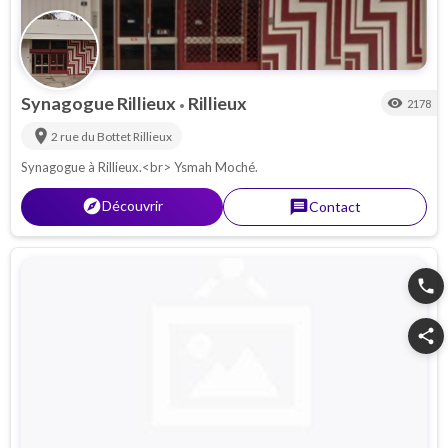
Synagogue Rillieux
Rillieux
visibility
2178
•
location_on
2 rue du Bottet
Rillieux
Synagogue à Rillieux.<br> Ysmah Moché.
explorer
Découvrir
message
Contact
phone
share