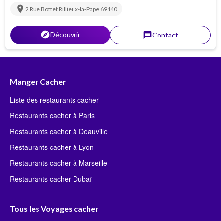
location_on
2 Rue Bottet
Rillieux-la-Pape
69140
explorer
Découvrir
message
Contact
Manger Cacher
Liste des restaurants cacher
Restaurants cacher à Paris
Restaurants cacher à Deauville
Restaurants cacher à Lyon
Restaurants cacher à Marseille
Restaurants cacher Dubaï
Tous les Voyages cacher