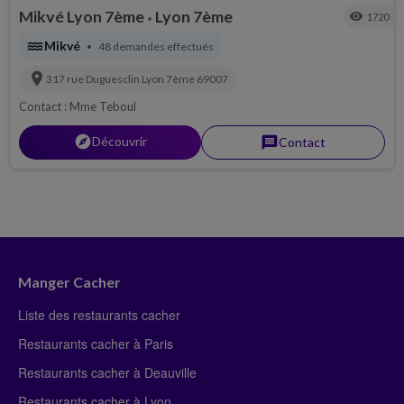
Mikvé Lyon 7ème
Lyon 7ème
visibility
1720
•
water
Mikvé
48 demandes effectués
•
location_on
317 rue Duguesclin
Lyon 7ème
69007
Contact : Mme Teboul
explorer
Découvrir
message
Contact
Manger Cacher
Liste des restaurants cacher
Restaurants cacher à Paris
Restaurants cacher à Deauville
Restaurants cacher à Lyon