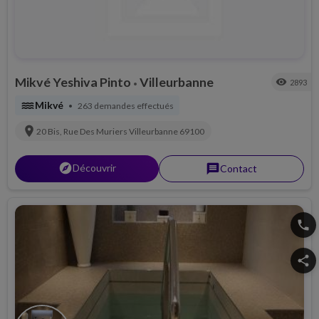
Mikvé Yeshiva Pinto
Villeurbanne
visibility
2893
•
water
Mikvé
263 demandes effectués
•
location_on
20 Bis, Rue Des Muriers
Villeurbanne
69100
explorer
Découvrir
message
Contact
phone
share