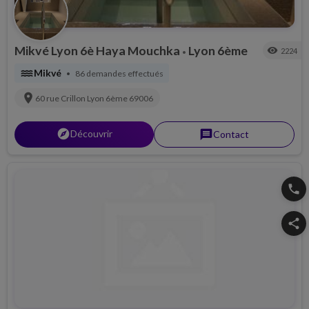
Mikvé Lyon 6è Haya Mouchka
Lyon 6ème
visibility
2224
•
water
Mikvé
86 demandes effectués
•
location_on
60 rue Crillon
Lyon 6ème
69006
explorer
Découvrir
message
Contact
phone
share