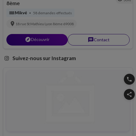
8ème
water
Mikvé
58 demandes effectués
•
location_on
18 rue St Mathieu
Lyon 8ème
69008
explorer
Découvrir
message
Contact
Suivez-nous sur Instagram
phone
share