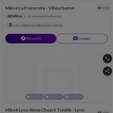
Mikvé La Fraternite
Villeurbanne
visibility
1791
•
water
Mikvé
121 demandes effectués
•
location_on
4, Rue Malherbe
Villeurbanne
69100
explorer
Découvrir
message
Contact
phone
share
femme
homme
vaisselle
local_offer
local_offer
local_offer
Mikvé Lyon 8ème Chaaré Tsédèk
Lyon
•
visibility
3098