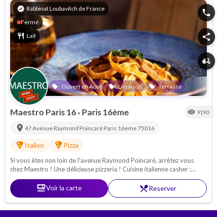
verified
Rabbinat Loubavitch de France
phone
Fermé
restaurant
Lait
share
delivery_dining
Ouvert en Aout
Livraison
Terrasse
local_offer
local_offer
local_offer
Maestro Paris 16
Paris 16ème
visibility
9190
•
location_on
47 Avenue Raymond Poincaré
Paris 16ème
75016
local_pizza
local_pizza
Italien
Pizza
Si vous êtes non loin de l'avenue Raymond Poincaré, arrêtez vous
chez Maestro ! Une délicieuse pizzeria ! Cuisine italienne casher :
Pâtes - pizzas - antipasti. Proche de la Porte Maillot
set_meal
Voir la carte
restaurant_menu
Reserver