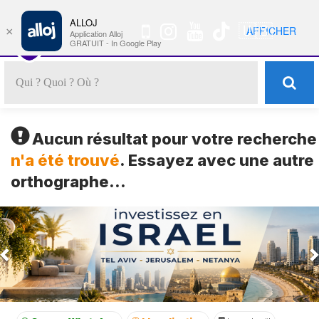
ALLOJ
MENU
🇺🇸
AFFICHER
×
Nav
Application Alloj
GRATUIT - In Google Play
Aucun résultat pour votre recherche
n'a été trouvé
. Essayez avec une autre
orthographe...
Previous