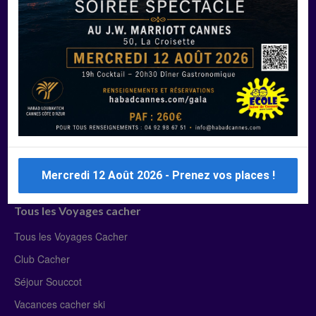
Manger Cacher
Liste des restaurants cacher
Restaurants cacher à Paris
Restaurants cacher à Deauville
Restaurants cacher à Lyon
Restaurants cacher à Marseille
Restaurants cacher Dubaï
Mercredi 12 Août 2026 - Prenez vos places !
Tous les Voyages cacher
Tous les Voyages Cacher
Club Cacher
Séjour Souccot
Vacances cacher ski