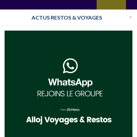
yages
Restaurant
Réceptions
Vie juive
Immobilier
Isra
×
ACTUS RESTOS & VOYAGES
ive Haute-Savoie