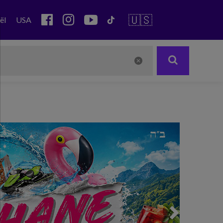
🇺🇸
ël
USA
Next