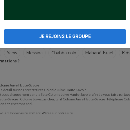
JE REJOINS LE GROUPE
Yaniv
Messiba
Chabba colo
Mahané Israel
Kid
ormations ?
 Colonie Juive Haute-Savoie
 de détail sur nos prestataires Colonie Juive Haute-Savoie.
itué sous chaque nom dans la liste Colonie Juive Haute-Savoie, afin de vous faire part
ute-Savoie , Colonie Juive pas cher, tarif Colonie Juive Haute-Savoie , téléphone Co
tendez en temps réel.
avoie
: Bonne visite et merci d'être sur notre site.