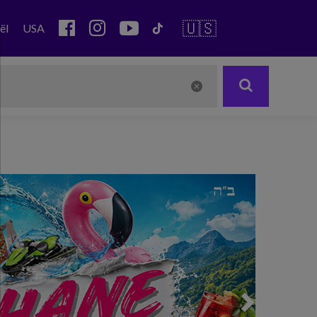
🇺🇸
ël
USA
Next