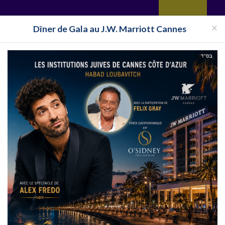
yages
Restaurant
Réceptions
Vie juive
Immobilier
Isra
×
Dîner de Gala au J.W. Marriott Cannes