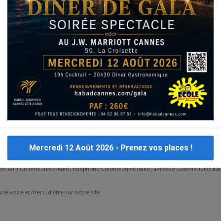
Yaniv
Messiba
Chabba colo
Mahané Israel
Kid
 ?
lonie Juive Italie
Mercredi 12 Août 2026 - Prenez vos places !
sur nos prestataires Colonie Juive Italie.
tué sous chaque nom dans la liste Colonie Juive Italie, afin de vous faire partager tout
er, tarif Colonie Juive Italie , téléphone Colonie Juive Italie , adresse Colonie Juive It
nne visite et merci d'être sur notre site.