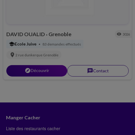
DAVID OUALID
Grenoble
visibility
3026
•
school
Ecole Juive
83 demandes effectués
•
location_on
2 rue dunkerque
Grenoble
explorer
Découvrir
message
Contact
Manger Cacher
Liste des restaurants cacher