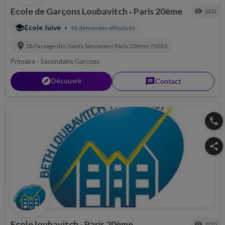
Ecole de Garçons Loubavitch
Paris 20ème
visibility
2439
•
school
Ecole Juive
96 demandes effectués
•
location_on
18 Passage des Saints Simoniens
Paris 20ème
75020
Primaire - Secondaire Garçons
explorer
Découvrir
message
Contact
phone
share
Ecole loubavitch
Paris 20ème