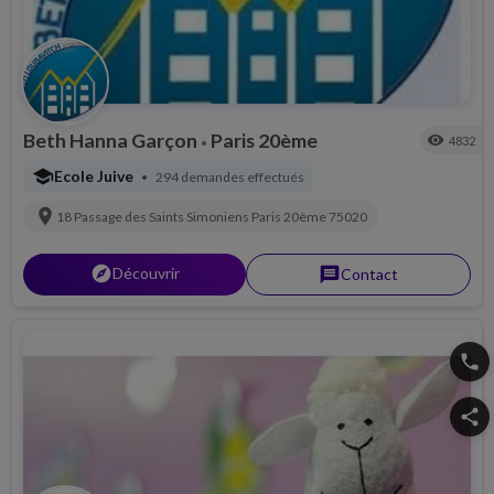
Beth Hanna Garçon
Paris 20ème
visibility
4832
•
school
Ecole Juive
294 demandes effectués
•
location_on
18 Passage des Saints Simoniens
Paris 20ème
75020
explorer
Découvrir
message
Contact
phone
share