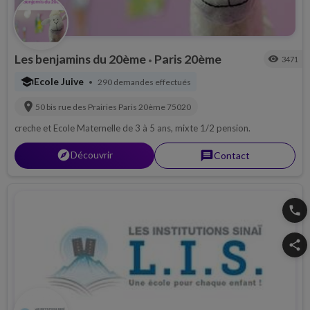
Les benjamins du 20ème
Paris 20ème
visibility
3471
•
school
Ecole Juive
290 demandes effectués
•
location_on
50 bis rue des Prairies
Paris 20ème
75020
creche et Ecole Maternelle de 3 à 5 ans, mixte 1/2 pension.
explorer
Découvrir
message
Contact
phone
share