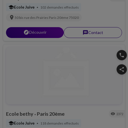
school
Ecole Juive
102 demandes effectués
•
location_on
50 bis rue des Prairies
Paris 20ème
75020
explorer
Découvrir
message
Contact
phone
share
Ecole bethy
Paris 20ème
visibility
2372
•
school
Ecole Juive
118 demandes effectués
•