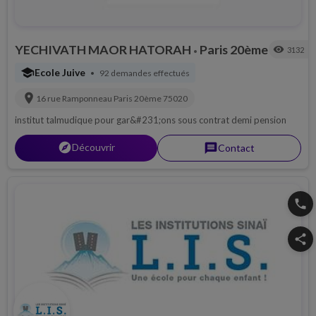
YECHIVATH MAOR HATORAH
Paris 20ème
visibility
3132
•
school
Ecole Juive
92 demandes effectués
•
location_on
16 rue Ramponneau
Paris 20ème
75020
institut talmudique pour gar&#231;ons sous contrat demi pension
explorer
Découvrir
message
Contact
phone
share