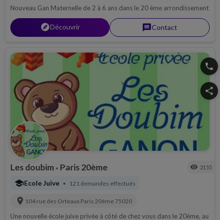
Nouveau Gan Maternelle de 2 à 6 ans dans le 20 ème arrondissement
explorer
Découvrir
message
Contact
phone
share
Les doubim
Paris 20ème
visibility
2155
•
school
Ecole Juive
121 demandes effectués
•
location_on
104 rue des Orteaux
Paris 20ème
75020
Une nouvelle école juive privée à côté de chez vous dans le 20ème, au