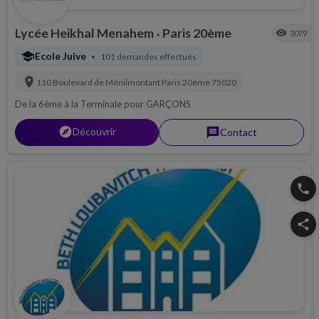
Lycée Heikhal Menahem
Paris 20ème
visibility
3079
•
school
Ecole Juive
101 demandes effectués
•
location_on
110 Boulevard de Ménilmontant
Paris 20ème
75020
De la 6ème à la Terminale pour GARÇONS
explorer
Découvrir
message
Contact
phone
share