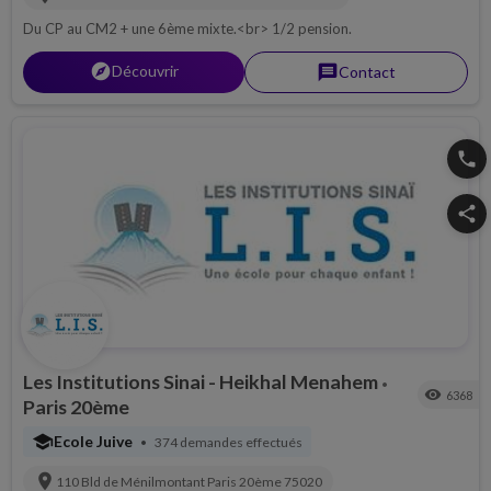
Du CP au CM2 + une 6ème mixte.<br> 1/2 pension.
explorer
Découvrir
message
Contact
phone
share
Les Institutions Sinai - Heikhal Menahem
•
visibility
6368
Paris 20ème
school
Ecole Juive
374 demandes effectués
•
location_on
110 Bld de Ménilmontant
Paris 20ème
75020