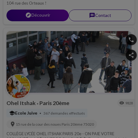
104 rue des Orteaux !
explorer
Découvrir
message
Contact
phone
share
Ohel Itshak
Paris 20ème
visibility
9828
•
school
Ecole Juive
367 demandes effectués
•
location_on
15 rue de la cour des noues
Paris 20ème
75020
COLLÈGE LYCÉE OHEL ITSHAK PARIS 20e - ON PAIE VOTRE