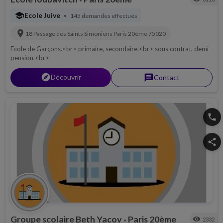
visibility
3110
•
school
Ecole Juive
145 demandes effectués
•
location_on
18 Passage des Saints Simoniens
Paris 20ème
75020
Ecole de Garçons.<br> primaire, secondaire.<br> sous contrat, demi
pension.<br>
explorer
Découvrir
message
Contact
phone
share
Groupe scolaire Beth Yacov
Paris 20ème
visibility
2332
•