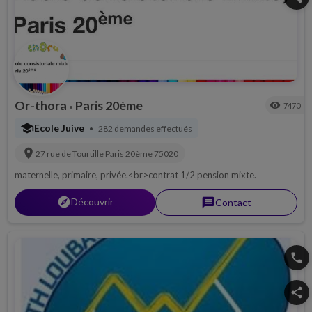
Or-thora
Paris 20ème
visibility
7470
•
school
Ecole Juive
282 demandes effectués
•
location_on
27 rue de Tourtille
Paris 20ème
75020
maternelle, primaire, privée.<br>contrat 1/2 pension mixte.
explorer
Découvrir
message
Contact
phone
share