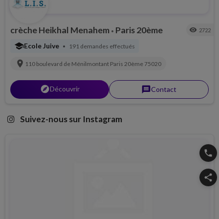
crèche Heikhal Menahem
Paris 20ème
visibility
2722
•
school
Ecole Juive
191 demandes effectués
•
location_on
110 boulevard de Ménilmontant
Paris 20ème
75020
explorer
Découvrir
message
Contact
Suivez-nous sur Instagram
phone
share