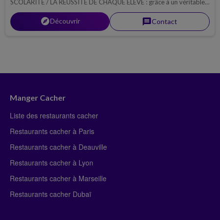
SCOLARITÉ / LA RÉUSSITE DE CHAQUE ÉLÈVE : grâce à un véritable
accompagnement pédagogique.
explorer
Découvrir
message
Contact
Manger Cacher
Liste des restaurants cacher
Restaurants cacher à Paris
Restaurants cacher à Deauville
Restaurants cacher à Lyon
Restaurants cacher à Marseille
Restaurants cacher Dubaï