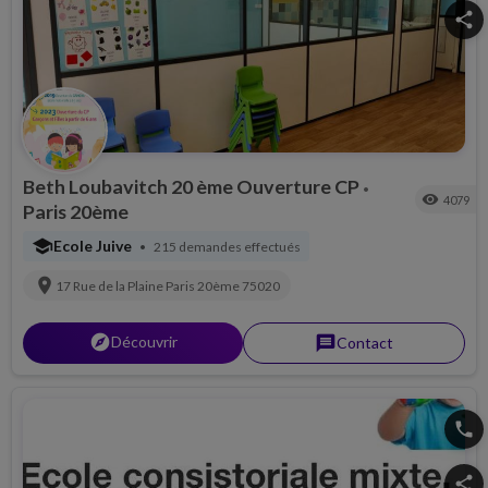
share
Beth Loubavitch 20 ème Ouverture CP
•
visibility
4079
Paris 20ème
school
Ecole Juive
215 demandes effectués
•
location_on
17 Rue de la Plaine
Paris 20ème
75020
explorer
Découvrir
message
Contact
phone
share