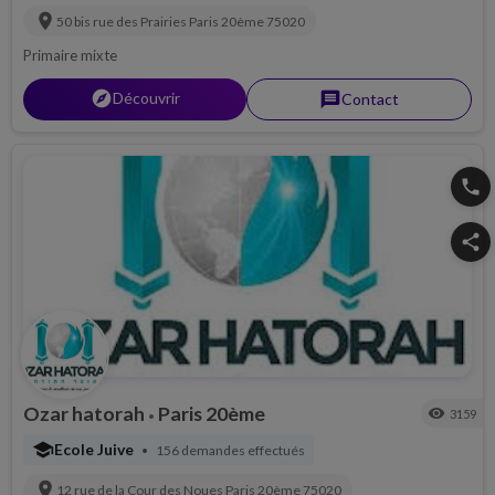
location_on
50 bis rue des Prairies
Paris 20ème
75020
Primaire mixte
explorer
Découvrir
message
Contact
phone
share
Ozar hatorah
Paris 20ème
visibility
3159
•
school
Ecole Juive
156 demandes effectués
•
location_on
12 rue de la Cour des Noues
Paris 20ème
75020