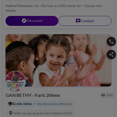
Heikhal Menahem.<br> Du Gan au CM2 mixte<br> Classes non
mixtes.
explorer
Découvrir
message
Contact
phone
share
GAN BETHY
Paris 20ème
visibility
3780
•
school
Ecole Juive
162 demandes effectués
•
location_on
50 bis rue des prairies
Paris 20ème
75020