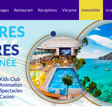
yages
Restaurant
Réceptions
Vie juive
Immobilier
Isra