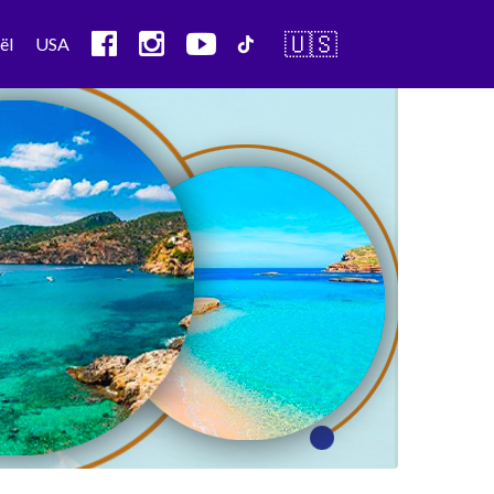
🇺🇸
ël
USA