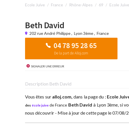
Ecole Juive
France
Rhône-Alpes
69
Ecole Juiv
Beth David
202 rue André Philippe
,
Lyon 3ème
,
France
04 78 95 28 65
De la part de Alloj.com
Signaler une erreur
Description Beth David
Vous êtes sur
alloj.com,
dans la page du :
Ecole Juiv
Beth David
à
Lyon 3ème, si vo
de France
des
école juive
nous découvrir - Mise à jour de cette page le 07/08/