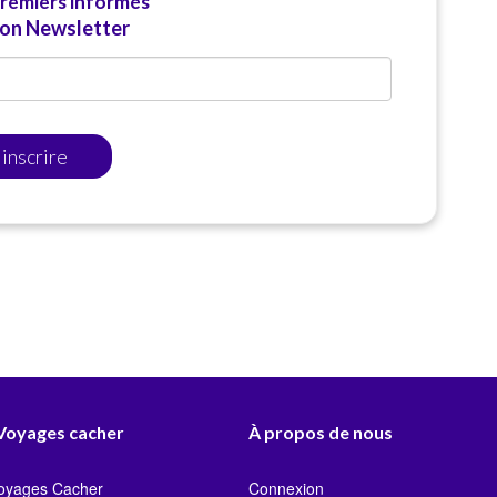
premiers informés
ion Newsletter
'inscrire
 Voyages cacher
À propos de nous
Voyages Cacher
Connexion