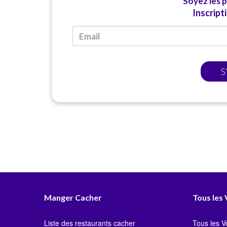
Soyez les 
Inscript
S
Manger Cacher
Tous les
Liste des restaurants cacher
Tous les 