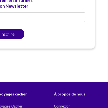
premiers informés
ion Newsletter
'inscrire
 Voyages cacher
À propos de nous
Voyages Cacher
Connexion