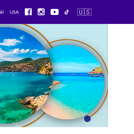
🇺🇸
ël
USA