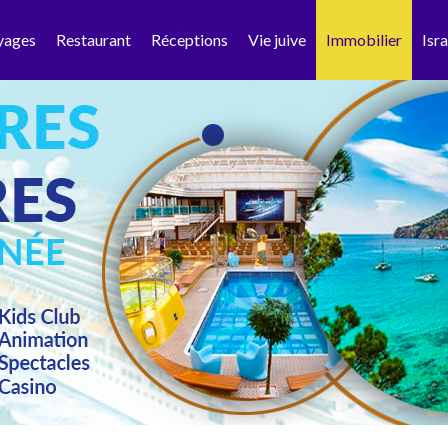
yages
Restaurant
Réceptions
Vie juive
Immobilier
Isra