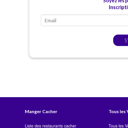
Soyez les 
Inscript
S
Manger Cacher
Tous les
Liste des restaurants cacher
Tous les 