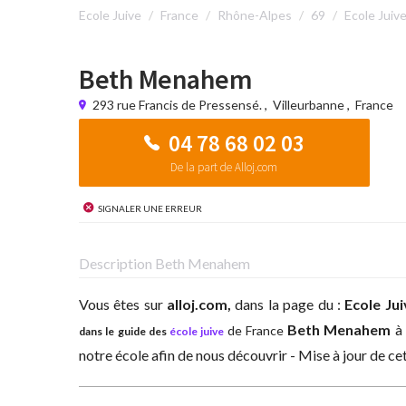
Ecole Juive
France
Rhône-Alpes
69
Ecole Juiv
Beth Menahem
293 rue Francis de Pressensé.
,
Villeurbanne
,
France
04 78 68 02 03
De la part de Alloj.com
Signaler une erreur
Description Beth Menahem
Vous êtes sur
alloj.com,
dans la page du :
Ecole Ju
Beth Menahem
à
de France
dans le guide des
école juive
notre école afin de nous découvrir - Mise à jour de c