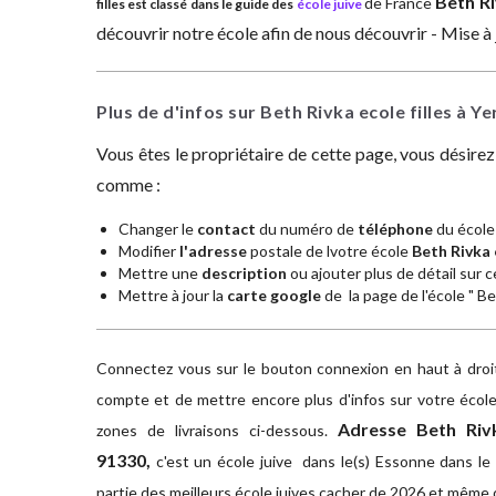
Beth Ri
de France
filles est classé dans le guide des
école juive
découvrir notre école afin de nous découvrir - Mise à
Plus de d'infos sur Beth Rivka ecole filles à Y
Vous êtes le propriétaire de cette page, vous désire
comme :
Changer le
contact
du numéro de
téléphone
du école 
Modifier
l'adresse
postale de lvotre école
Beth Rivka e
Mettre une
description
ou ajouter plus de détail sur ce
Mettre à jour la
carte google
de la page de l'école " Bet
Connectez vous sur le bouton connexion en haut à droite
compte et de mettre encore plus d'infos sur votre école 
Adresse
Beth Riv
zones de livraisons ci-dessous.
91330,
c'est un école juive dans le(s) Essonne dans le 9
partie des meilleurs école juives cacher de 2026 et même