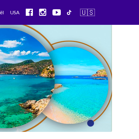
🇺🇸
ël
USA