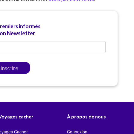
premiers informés
ion Newsletter
'inscrire
 Voyages cacher
À propos de nous
Voyages Cacher
Connexion