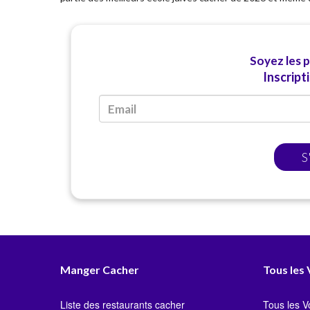
Soyez les 
Inscript
S
Manger Cacher
Tous les
Liste des restaurants cacher
Tous les 