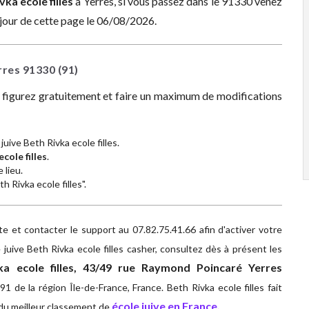
vka ecole filles
à
Yerres, si vous passez dans le 91330 venez
 jour de cette page le 06/08/2026.
erres
91330
(91)
z figurez gratuitement et faire un maximum de modifications
juive Beth Rivka ecole filles.
cole filles
.
 lieu.
h Rivka ecole filles".
 et contacter le support au 07.82.75.41.66 afin d'activer votre
juive Beth Rivka ecole filles casher, consultez dès à présent les
ka ecole filles, 43/49 rue Raymond Poincaré Yerres
1 de la région Île-de-France, France. Beth Rivka ecole filles fait
école juive en France
.
 du meilleur classement de