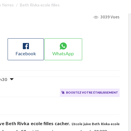
e Yerres
Beth Rivka ecole filles
3039 Vues
Facebook
WhatsApp
18h30
🚀
Boostez votre établissement
ive
Beth Rivka ecole filles cacher.
L'école juive Beth Rivka ecole