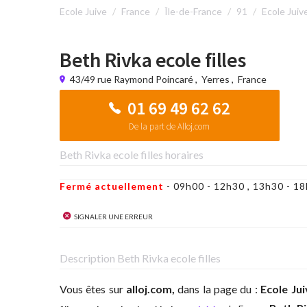
Ecole Juive
France
Île-de-France
91
Ecole Juiv
Beth Rivka ecole filles
43/49 rue Raymond Poincaré
,
Yerres
,
France
01 69 49 62 62
De la part de Alloj.com
Beth Rivka ecole filles horaires
Fermé actuellement
- 09h00 - 12h30 , 13h30 - 
Signaler une erreur
Description Beth Rivka ecole filles
Vous êtes sur
alloj.com,
dans la page du :
Ecole Ju