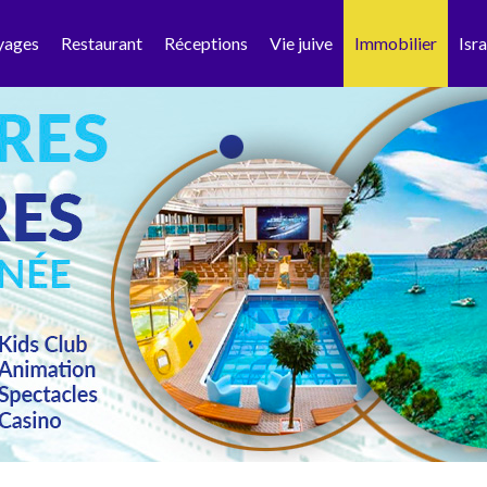
yages
Restaurant
Réceptions
Vie juive
Immobilier
Isra