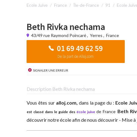
Ecole Juive
France
Île-de-France
91
Ecole Juiv
Beth Rivka nechama
43/49 rue Raymond Poincaré
,
Yerres
,
France
01 69 49 62 59
De la part de Alloj.com
Signaler une erreur
Description Beth Rivka nechama
Vous êtes sur
alloj.com,
dans la page du :
Ecole Jui
Beth Ri
de France
est classé dans le guide des
école juive
découvrir notre école afin de nous découvrir - Mise à