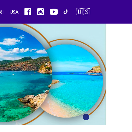
🇺🇸
ël
USA