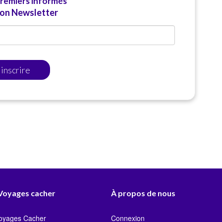
premiers informés
ion Newsletter
'inscrire
 Voyages cacher
À propos de nous
Voyages Cacher
Connexion