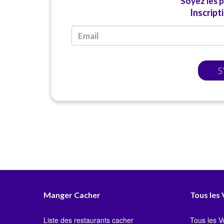
Soyez les 
Inscript
S
Manger Cacher
Tous les
Liste des restaurants cacher
Tous les 