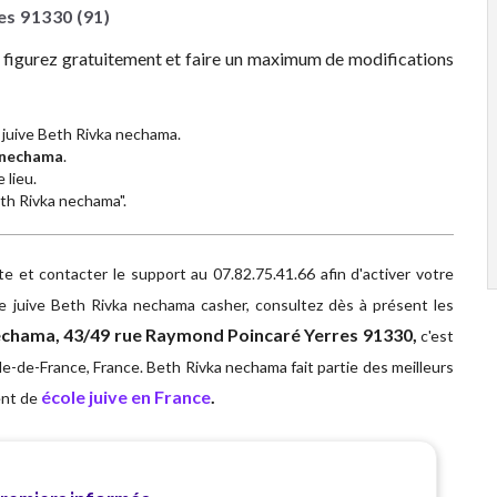
res
91330
(91)
z figurez gratuitement et faire un maximum de modifications
 juive Beth Rivka nechama.
 nechama
.
 lieu.
eth Rivka nechama".
 et contacter le support au 07.82.75.41.66 afin d'activer votre
e juive Beth Rivka nechama casher, consultez dès à présent les
echama, 43/49 rue Raymond Poincaré Yerres 91330,
c'est
Île-de-France, France. Beth Rivka nechama fait partie des meilleurs
école juive en France
.
ent de