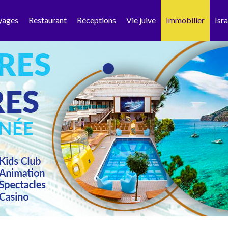
yages
Restaurant
Réceptions
Vie juive
Immobilier
Isra