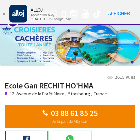
ALLOJ
MENU
🇺🇸
AFFICHER
×
Groupe
Nav
Application Alloj
WhatsApp
GRATUIT - In Google Play
2615 Vues
Ecole Gan RECHIT HO'HMA
42, Avenue de la Forêt Noire
,
Strasbourg
,
France
03 88 61 85 25
De la part de Alloj.com