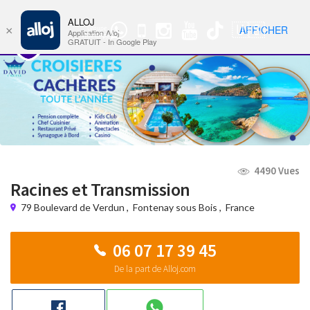
ALLOJ
MENU
🇺🇸
AFFICHER
×
Groupe
Nav
Application Alloj
WhatsApp
GRATUIT - In Google Play
4490 Vues
Racines et Transmission
79 Boulevard de Verdun
,
Fontenay sous Bois
,
France
06 07 17 39 45
De la part de Alloj.com