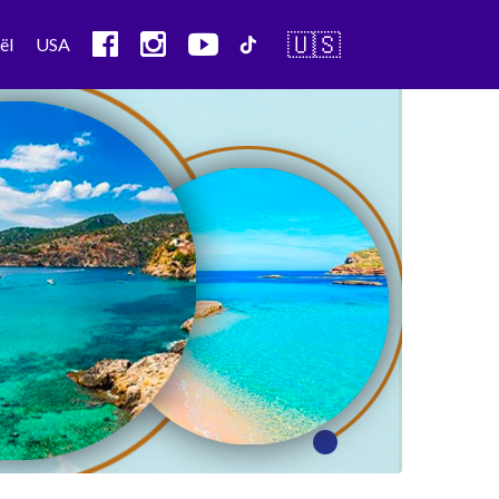
🇺🇸
ël
USA