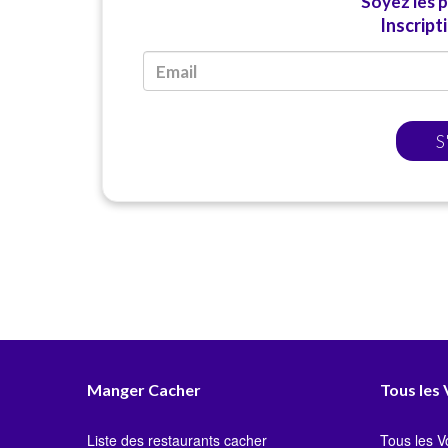
Soyez les 
Inscript
S
Manger Cacher
Tous les
Liste des restaurants cacher
Tous les 