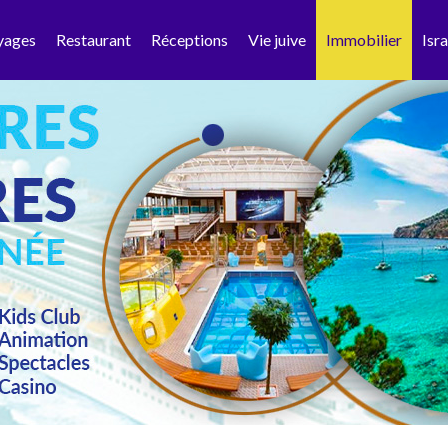
yages
Restaurant
Réceptions
Vie juive
Immobilier
Isra