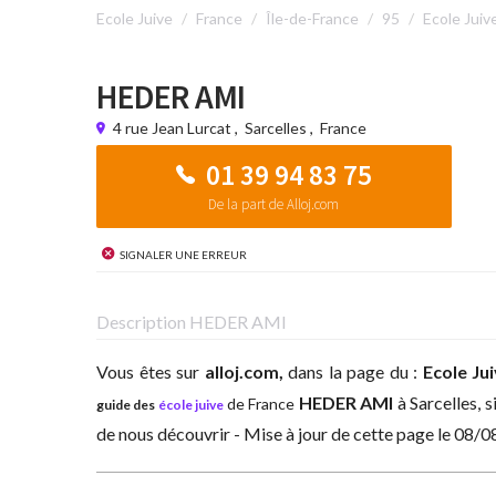
Ecole Juive
France
Île-de-France
95
Ecole Juiv
HEDER AMI
4 rue Jean Lurcat
,
Sarcelles
,
France
01 39 94 83 75
De la part de Alloj.com
Signaler une erreur
Description HEDER AMI
Vous êtes sur
alloj.com,
dans la page du :
Ecole Ju
HEDER AMI
à
Sarcelles, 
de France
guide des
école juive
de nous découvrir - Mise à jour de cette page le 08/