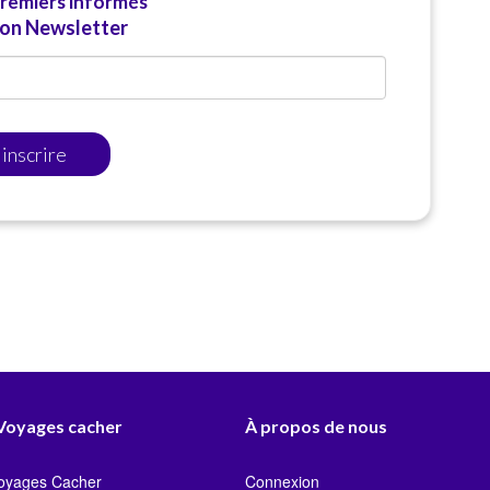
premiers informés
ion Newsletter
'inscrire
 Voyages cacher
À propos de nous
Voyages Cacher
Connexion