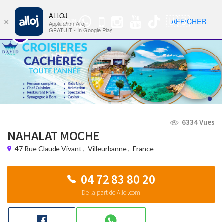
ALLOJ
MENU
🇺🇸
AFFICHER
×
Groupe
Nav
Application Alloj
WhatsApp
GRATUIT - In Google Play
6334 Vues
NAHALAT MOCHE
47 Rue Claude Vivant
,
Villeurbanne
,
France
04 72 83 80 20
De la part de Alloj.com