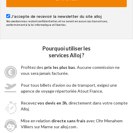
J'accepte de recevoir la newsletter du site alloj
Vos coordonnées restent confidentielles et ne seront en aucun cas transmises,
conformément à la loi informatique et libertés.
Pourquoi utiliser les
services Alloj ?
Profitez des
prix les plus bas
. Aucune commission ne
vous sera jamais facturée.
Pour tous billets d'avion ou de transport, exigez une
agence de voyage répertoriée Atout France.
Recevez
vos devis en 3h
, directement dans votre compte
Alloj.
Mise en relation
directe sans frais
avec Ohr Menahem
Villiers sur Marne sur alloj.com .