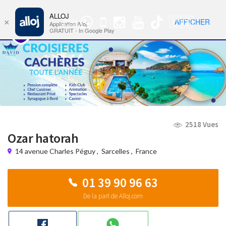
ALLOJ
MENU
🇺🇸
AFFICHER
×
Groupe
Nav
Application Alloj
WhatsApp
GRATUIT - In Google Play
2518 Vues
Ozar hatorah
14 avenue Charles Péguy
,
Sarcelles
,
France
01 39 90 96 63
De la part de Alloj.com