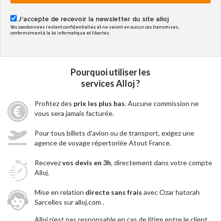
J'accepte de recevoir la newsletter du site alloj
Vos coordonnées restent confidentielles et ne seront en aucun cas transmises,
conformément à la loi informatique et libertés.
Pourquoi utiliser les
services Alloj ?
Profitez des
prix les plus bas
. Aucune commission ne
vous sera jamais facturée.
Pour tous billets d'avion ou de transport, exigez une
agence de voyage répertoriée Atout France.
Recevez
vos devis en 3h
, directement dans votre compte
Alloj.
Mise en relation
directe sans frais
avec Ozar hatorah
Sarcelles sur alloj.com .
Alloj n'est pas responsable en cas de litige entre le client