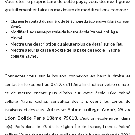
Vous êtes le propriétaire de cette page, vous désirez figurez
gratuitement et faire un maximum de modifications comme :
Changer le
contact
du numéro de
téléphone
du école juive Yabné collège
Yavné.
Modifier
l'adresse
postale de lvotre école
Yabné collège
Yavné
.
Mettre une
description
ou ajouter plus de détail sur ce lieu.
Mettre à jour la
carte google
de la page de l'école " Yabné
collège Yavné".
Connectez vous sur le bouton connexion en haut à droite et
contacter le support au 07.82.75.41.66 afin d'activer votre compte
et de mettre encore plus d'infos sur votre école juive Yabné
collège Yavné casher, consultez dès à présent les zones de
Adresse
Yabné collège Yavné, 29 av
livraisons ci-dessous.
Léon Bollée Paris 13ème 75013,
c'est un école juive dans
le(s) Paris dans le 75 de la région Île-de-France, France. Yabné
collège Yavné fait partie des meilleurs école juives cacher de 2026