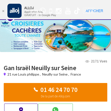
ALLOJ
MENU
🇺🇸
AFFICHER
×
Groupe
Nav
Application Alloj
WhatsApp
GRATUIT - In Google Play
2171 Vues
Gan Israël Neuilly sur Seine
21 rue Louis philippe
,
Neuilly sur Seine
,
France
01 46 24 70 70
De la part de Alloj.com