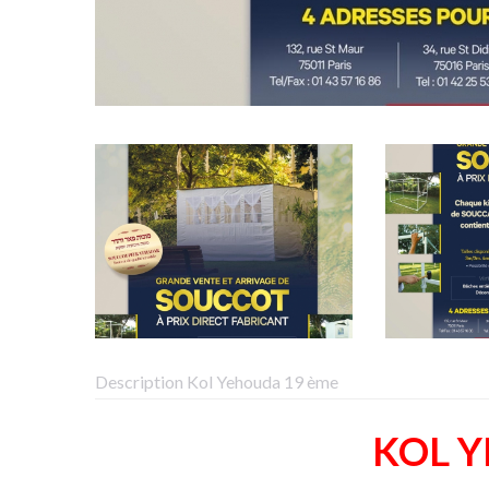
Description Kol Yehouda 19 ème
KOL 