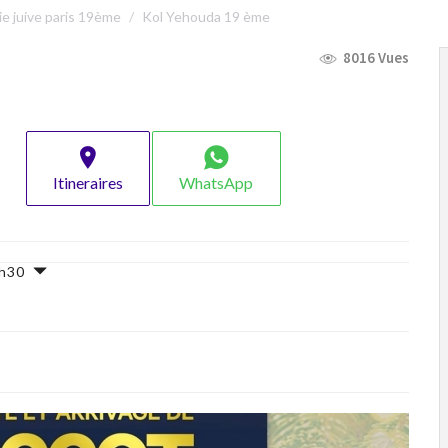
rie juive paris 19ème
Kol Yehouda 19 ème
8016 Vues
Itineraires
WhatsApp
18h30