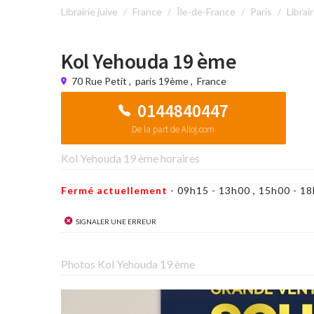
Librairie juive
France
Île-de-France
Paris
Librai
Kol Yehouda 19 ème
70 Rue Petit
,
paris 19ème
,
France
0144840447
De la part de Alloj.com
Kol Yehouda 19 ème horaires
Fermé actuellement
- 09h15 - 13h00 , 15h00 - 
Signaler une erreur
Photos Kol Yehouda 19 ème