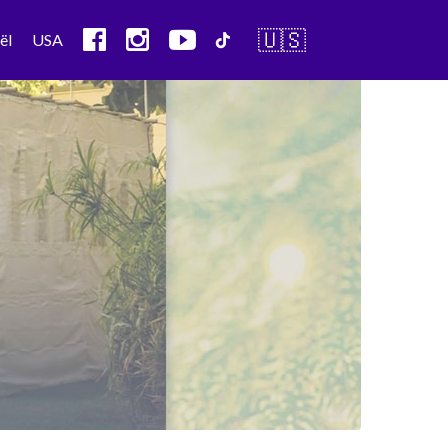
🇺🇸
ël
USA