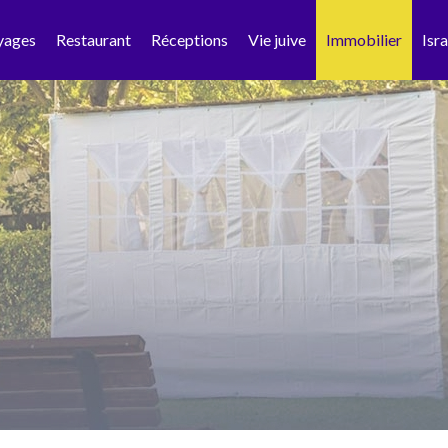
yages
Restaurant
Réceptions
Vie juive
Immobilier
Isra