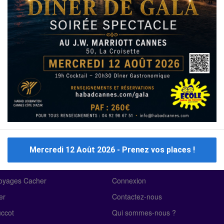
Immo Israël
Achat Appartement Israel
Crédit Israël
Ecoles
Crèches
Traiteurs
Mercredi 12 Août 2026 - Prenez vos places !
 Voyages cacher
À propos de nous
Voyages Cacher
Connexion
er
Contactez-nous
uccot
Qui sommes-nous ?