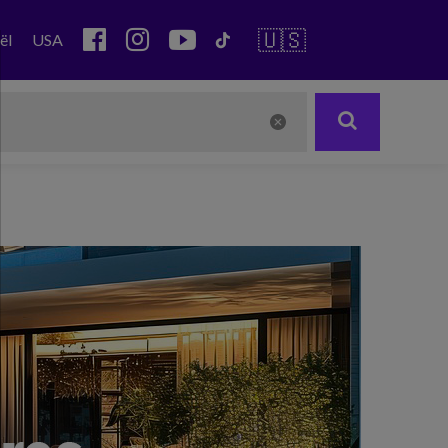
🇺🇸
ël
USA