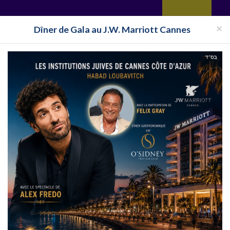
yages
Restaurant
Réceptions
Vie juive
Immobilier
Isra
×
Dîner de Gala au J.W. Marriott Cannes
e
Location saisonnière Val-d'Oise