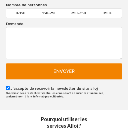
Nombre de personnes
0-150
150-250
250-350
350+
Demande
ENVOYER
J'accepte de recevoir la newsletter du site alloj
Vos coordonnées restent confidentielles et ne seront en aucun cas transmises,
conformément à la loi informatique et libertés.
Pourquoi utiliser les
services Alloj ?