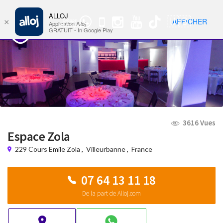
ALLOJ
MENU
🇺🇸
AFFICHER
×
Groupe
Nav
Application Alloj
WhatsApp
GRATUIT - In Google Play
3616 Vues
Espace Zola
229 Cours Emile Zola
,
Villeurbanne
,
France
07 64 13 11 18
De la part de Alloj.com