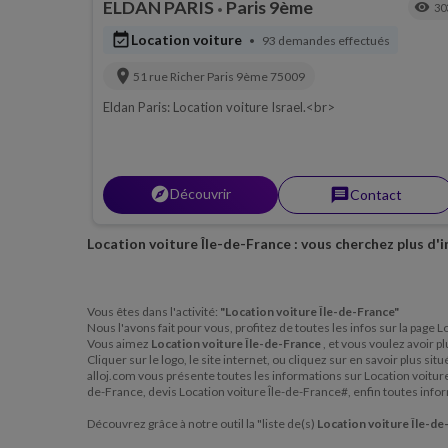
ELDAN PARIS
Paris 9ème
visibility
30
•
event_available
Location voiture
93 demandes effectués
•
location_on
51 rue Richer
Paris 9ème
75009
Eldan Paris: Location voiture Israel.<br>
explorer
Découvrir
message
Contact
Location voiture Île-de-France : vous cherchez plus d'
Vous êtes dans l'activité:
"Location voiture Île-de-France"
Nous l'avons fait pour vous, profitez de toutes les infos sur la page 
Vous aimez
Location voiture Île-de-France
, et vous voulez avoir p
Cliquer sur le logo, le site internet, ou cliquez sur en savoir plus s
alloj.com vous présente toutes les informations sur Location voiture 
de-France, devis Location voiture Île-de-France#, enfin toutes inf
Découvrez grâce à notre outil la "liste de(s)
Location voiture Île-d