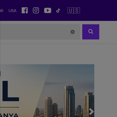
🇺🇸
ël
USA
Next