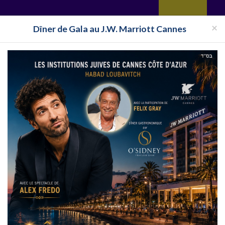
yages
Restaurant
Réceptions
Vie juive
Immobilier
Isra
×
Dîner de Gala au J.W. Marriott Cannes