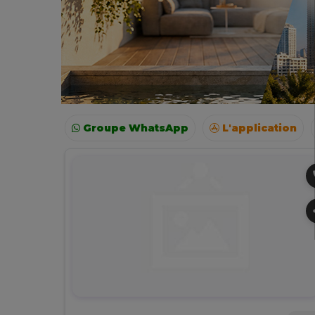
Groupe WhatsApp
L'application
Voyages
Colonies
Resto autour de moi
p
s