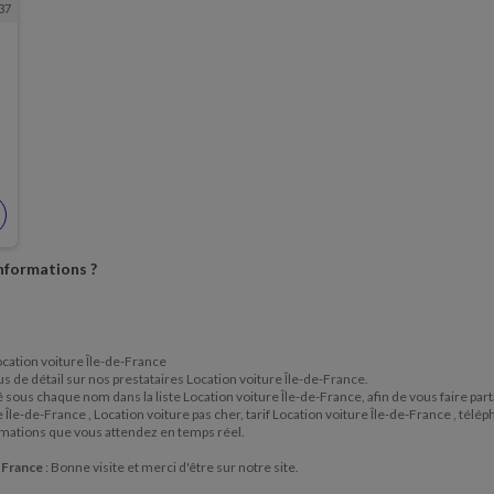
37
informations ?
Location voiture Île-de-France
lus de détail sur nos prestataires Location voiture Île-de-France.
itué sous chaque nom dans la liste Location voiture Île-de-France, afin de vous faire p
Île-de-France , Location voiture pas cher, tarif Location voiture Île-de-France , télép
ormations que vous attendez en temps réel.
e-France
: Bonne visite et merci d'être sur notre site.