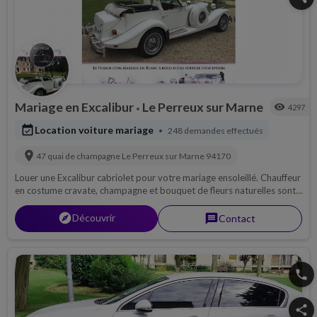
Mariage en Excalibur
Le Perreux sur Marne
visibility
4297
•
event_available
Location voiture mariage
248 demandes effectués
•
location_on
47 quai de champagne
Le Perreux sur Marne
94170
Louer une Excalibur cabriolet pour votre mariage ensoleillé. Chauffeur
en costume cravate, champagne et bouquet de fleurs naturelles sont
au rendez-vous.
explorer
Découvrir
message
Contact
phone
share