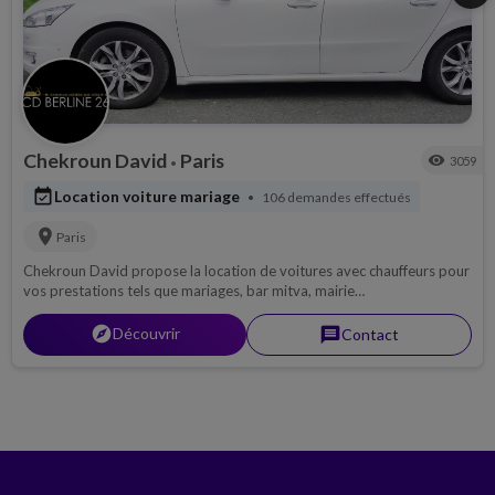
Chekroun David
Paris
visibility
3059
•
event_available
Location voiture mariage
106 demandes effectués
•
location_on
Paris
Chekroun David propose la location de voitures avec chauffeurs pour
vos prestations tels que mariages, bar mitva, mairie…
explorer
Découvrir
message
Contact