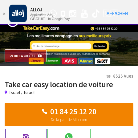
ALLOJ
MENU
🇺🇸
AFFICHER
×
Groupe
Nav
Application Alloj
WhatsApp
GRATUIT - In Google Play
VOIR LA VIDEO
8525 Vues
Take car easy location de voiture
Israël
,
Israel
01 84 25 12 20
De la part de Alloj.com