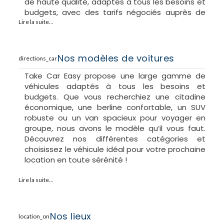
de haute qualité, adaptés à tous les besoins et
budgets, avec des tarifs négociés auprès de
nombreuses compagnies. Ce qui nous distingue
Lire la suite...
de la concurrence, c’est notre équipe engagée,
à vos côtés du début à la fin de votre location.
De plus, nous offrons la possibilité d'annuler
Nos modèles de voitures
directions_car
gratuitement jusqu'à 24 heures avant la
location.
Take Car Easy propose une large gamme de
véhicules adaptés à tous les besoins et
budgets. Que vous recherchiez une citadine
économique, une berline confortable, un SUV
robuste ou un van spacieux pour voyager en
groupe, nous avons le modèle qu’il vous faut.
Découvrez nos différentes catégories et
choisissez le véhicule idéal pour votre prochaine
location en toute sérénité !
Lire la suite...
Citadines & Compactes
Fiat 500 Automatique ou similaire 4 places
Nos lieux
location_on
Hyundai i20 Automatique ou similaire 4 places