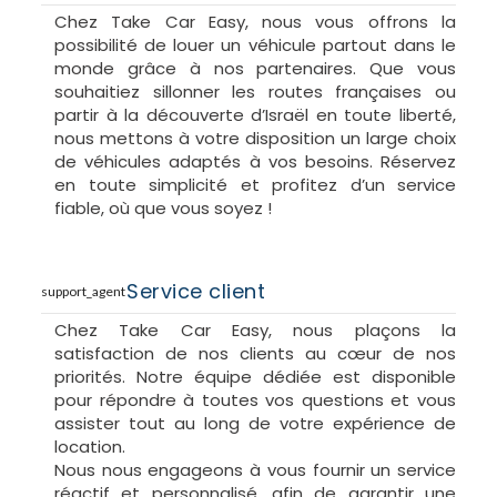
Kia Picanto Automatique ou similaire 4 places
Chez Take Car Easy, nous vous offrons la
Mazda 2 Automatique ou similaire 5 places
possibilité de louer un véhicule partout dans le
Mazda 3 Automatique ou similaire 5 places
monde grâce à nos partenaires. Que vous
Suzuki Alto Manuelle ou similaire 4 places
souhaitiez sillonner les routes françaises ou
Honda Civic Automatique ou similaire 5 places
partir à la découverte d’Israël en toute liberté,
nous mettons à votre disposition un large choix
de véhicules adaptés à vos besoins. Réservez
Berlines
en toute simplicité et profitez d’un service
Audi A6 Automatique ou similaire 5 places W
fiable, où que vous soyez !
Voiture Luxe
BMW 118i Automatique ou similaire 5 places KX
BMW 318i Automatique ou similaire 5 places K
Service client
support_agent
Voiture Luxe
BMW 745Le Automatique 5 places Voiture Luxe
Chez Take Car Easy, nous plaçons la
Hyundai Sonata Automatique ou similaire 5
satisfaction de nos clients au cœur de nos
places MH Voiture Luxe
priorités. Notre équipe dédiée est disponible
Mazda 6 Automatique ou similaire 5 places M
pour répondre à toutes vos questions et vous
Nissan Maxima Automatique ou similaire 5
assister tout au long de votre expérience de
places P Voiture Luxe
location.
VW Passat Automatique ou similaire 5 places R
Nous nous engageons à vous fournir un service
Voiture Luxe
réactif et personnalisé, afin de garantir une