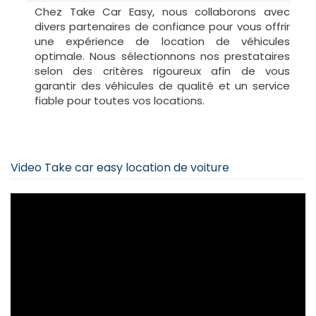
Renault Trafic Manuelle ou similaire 9 places Y
Chez Take Car Easy, nous collaborons avec
VW Transporter Automatique ou similaire 9
divers partenaires de confiance pour vous offrir
places Z
une expérience de location de véhicules
Volkswagen Caddy Manuelle similaire 5 places
optimale. Nous sélectionnons nos prestataires
T
selon des critères rigoureux afin de vous
garantir des véhicules de qualité et un service
fiable pour toutes vos locations.
Video Take car easy location de voiture