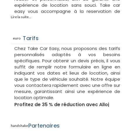
Seat Leon SW BREAK Automatique ou similaire
expérience de location sans souci. Take car
5 places
easy vous accompagne à la reservation de
Hyundai i25 Automatique ou similaire 5 places F
votre voiture, vous propose les meilleurs tarifs.
Lire la suite...
Nous vous accomagnons à la prise de votre
SUVs & Crossovers
véhicule à l'aéroport ou en agence ainsi qu'à la
restitution.
Tarifs
euro
Ford Edge ou similaire Automatique ou similaire
Grand SUV 5 places O
Chez Take Car Easy, nous proposons des tarifs
Hyundai Tucson Kia Sportage Automatique ou
personnalisés adaptés à vos besoins
similaire SUV 5 places J
spécifiques. Pour obtenir un devis précis, il vous
Mitsubishi Outlander Automatique ou similaire
suffit de remplir notre formulaire en ligne en
SUV 7 places V
indiquant vos dates et lieux de location, ainsi
que le type de véhicule souhaité. Notre équipe
Monospaces & Vans
vous contactera rapidement avec une offre sur
mesure, garantissant ainsi une expérience de
Citroen Berlingo Manuelle ou similaire 7 places
location optimale.
G
Profitez de 35 % de réduction avec Alloj
Kia Carnival Automatique ou similaire 8 places
V8
Opel Zafira Mazda 5 Automatique ou similaire 7
Partenaires
Places U
handshake