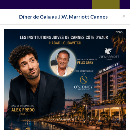
yages
Restaurant
Réceptions
Vie juive
Immobilier
Isra
×
Dîner de Gala au J.W. Marriott Cannes
Mikvé Avignon