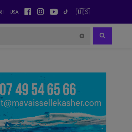
🇺🇸
ël
USA