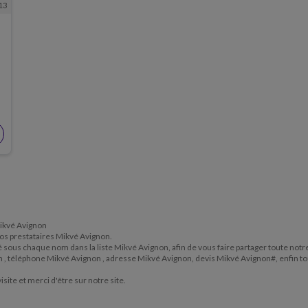
13
 Mikvé Avignon
 nos prestataires Mikvé Avignon.
itué sous chaque nom dans la liste Mikvé Avignon, afin de vous faire partager toute no
on , téléphone Mikvé Avignon , adresse Mikvé Avignon, devis Mikvé Avignon#, enfin t
isite et merci d'être sur notre site.