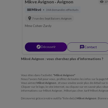
Mikve Avignon
Avignon
visibility
37
•
water
Mikvé
344 demandes effectués
•
location_on
7 rue des Sept Baisers
Avignon
Mme Cohen-Zardy
explorer
Découvrir
message
Contact
Mikvé Avignon : vous cherchez plus d'informations ?
Vous êtes dans l'activité:
"Mikvé Avignon"
Nous l'avons fait pour vous, profitez de toutes les infos sur la page
Vous aimez
Mikvé Avignon
, et vous voulez avoir plus de détail sur
Cliquer sur le logo, le site internet, ou cliquez sur en savoir plus s
informations sur Mikvé Avignon , Mikvé pas cher, tarif Mikvé Avign
Découvrez grâce à notre outil la "liste de(s)
Mikvé Avignon
: Bonne v