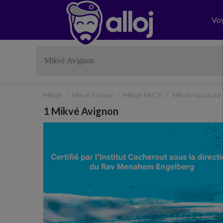
Vo
Mikvé
Mikvé France
Mikvé PACA
Mikvé Vaucluse
1 Mikvé Avignon