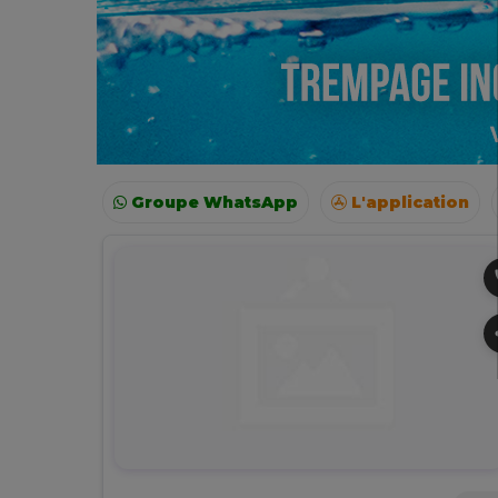
Groupe WhatsApp
L'application
Voyages
Colonies
Resto autour de moi
p
s