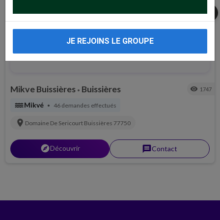
share
JE REJOINS LE GROUPE
Mikve Buissières
Buissières
visibility
1747
•
water
Mikvé
46 demandes effectués
•
location_on
Domaine De Sericourt
Buissières
77750
explorer
Découvrir
message
Contact