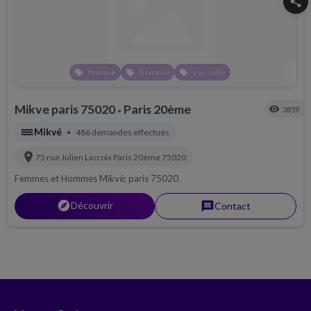
share
femme
homme
vaisselle
local_offer
local_offer
local_offer
Mikve paris 75020
Paris 20ème
visibility
3859
•
water
Mikvé
486 demandes effectués
•
location_on
75 rue Julien Lacroix
Paris 20ème
75020
Femmes et Hommes Mikvé; paris 75020.
explorer
Découvrir
message
Contact