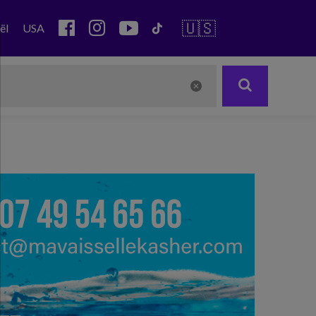
🇺🇸
ël
USA