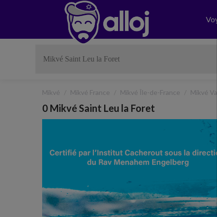
Vo
Mikvé
Mikvé France
Mikvé Île-de-France
Mikvé Va
0 Mikvé Saint Leu la Foret