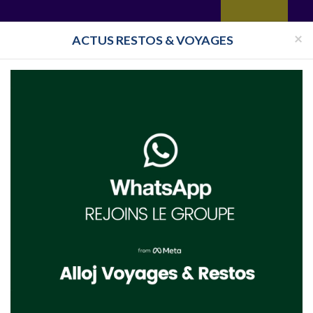
yages
Restaurant
Réceptions
Vie juive
Immobilier
Isra
×
ACTUS RESTOS & VOYAGES
l-d'Oise
Mikvé Saint Leu la Foret