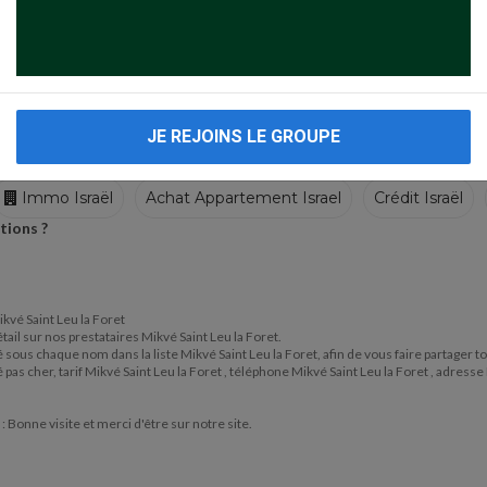
JE REJOINS LE GROUPE
Immo Israël
Achat Appartement Israel
Crédit Israël
tions ?
Ecoles
Crèches
Traiteurs
ikvé Saint Leu la Foret
étail sur nos prestataires Mikvé Saint Leu la Foret.
itué sous chaque nom dans la liste Mikvé Saint Leu la Foret, afin de vous faire partager
pas cher, tarif Mikvé Saint Leu la Foret , téléphone Mikvé Saint Leu la Foret , adresse 
t
: Bonne visite et merci d'être sur notre site.