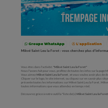
Groupe WhatsApp
L'application
Mikvé Saint Leu la Foret : vous cherchez plus d'informa
Voyages
Colonies
Resto autour de moi
Vous êtes dans l'activité:
"Mikvé Saint Leu la Foret"
Nous l'avons fait pour vous, profitez de toutes les infos sur la page M
Vous aimez
Mikvé Saint Leu la Foret
, et vous voulez avoir plus de d
Cliquer sur le logo, le site internet, ou cliquez sur en savoir plus s
présente toutes les informations sur Mikvé Saint Leu la Foret , Mikvé 
toutes informations que vous attendez en temps réel.
Découvrez grâce à notre outil la "liste de(s)
Mikvé Saint Leu la Fore