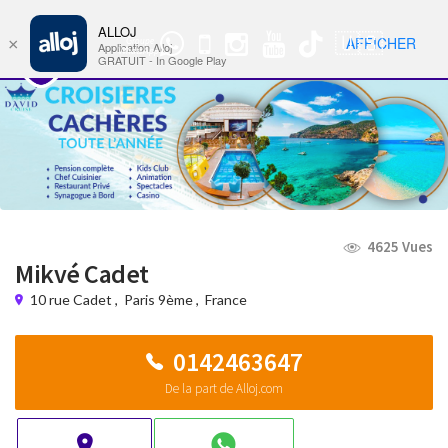
ALLOJ
MENU
🇺🇸
AFFICHER
×
Groupe
Nav
Application Alloj
WhatsApp
GRATUIT - In Google Play
4625 Vues
Mikvé Cadet
10 rue Cadet
,
Paris 9ème
,
France
0142463647
De la part de Alloj.com