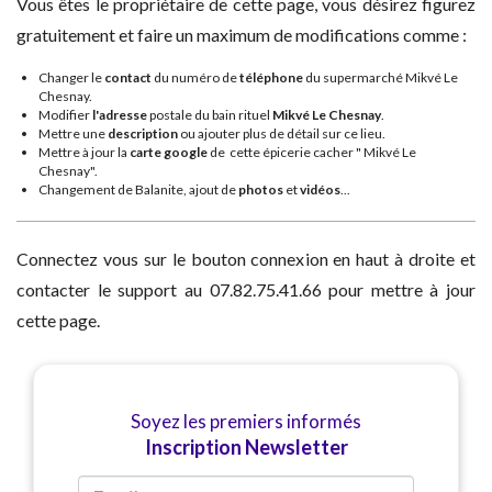
Vous êtes le propriétaire de cette page, vous désirez figurez
gratuitement et faire un maximum de modifications comme :
Changer le
contact
du numéro de
téléphone
du supermarché Mikvé Le
Chesnay.
Modifier
l'adresse
postale du bain rituel
Mikvé Le Chesnay
.
Mettre une
description
ou ajouter plus de détail sur ce lieu.
Mettre à jour la
carte google
de cette épicerie cacher " Mikvé Le
Chesnay".
Changement de Balanite, ajout de
photos
et
vidéos
...
Connectez vous sur le bouton connexion en haut à droite et
contacter le support au 07.82.75.41.66 pour mettre à jour
cette page.
Soyez les premiers informés
Inscription Newsletter