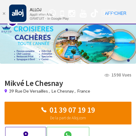
ALLOJ
MENU
🇺🇸
AFFICHER
×
Groupe
Nav
Application Alloj
WhatsApp
GRATUIT - In Google Play
1598 Vues
Mikvé Le Chesnay
39 Rue De Versailles
,
Le Chesnay
,
France
01 39 07 19 19
De la part de Alloj.com