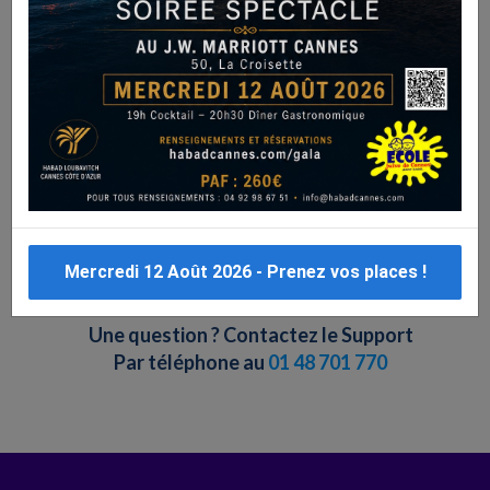
ETABLISSEMENT ?
Pour ajouter un établissement vous devez
impérativement être connecté !
1 / Pour ajouter un etablissement cliquez sur le lien ci-
dessous
https://www.alloj.com/fr/ajouter-un-etablissement
Mercredi 12 Août 2026 - Prenez vos places !
Une question ? Contactez le Support
Par téléphone au
01 48 701 770