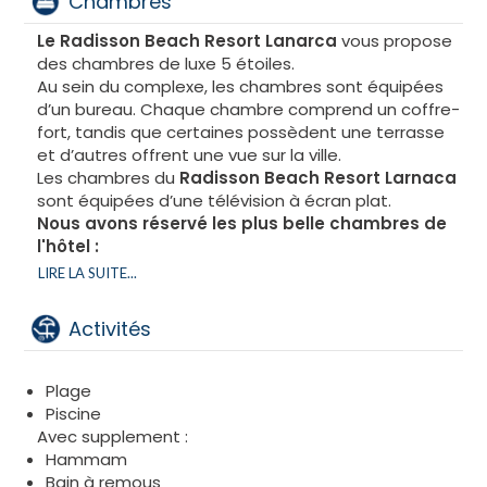
Chambres
Le Radisson Beach Resort Lanarca
vous propose
des chambres de luxe 5 étoiles.
Au sein du complexe, les chambres sont équipées
d’un bureau. Chaque chambre comprend un coffre-
fort, tandis que certaines possèdent une terrasse
et d’autres offrent une vue sur la ville.
Les chambres du
Radisson Beach Resort Larnaca
sont équipées d’une télévision à écran plat.
Nous avons réservé les plus belle chambres de
l'hôtel :
Suite
LIRE LA SUITE...
Chambre avec piscine privée
Chambre supérieure vue mer
Activités
Chambre suite Junior
Chambre Communicante
Plage
Piscine
Avec supplement :
Hammam
Bain à remous