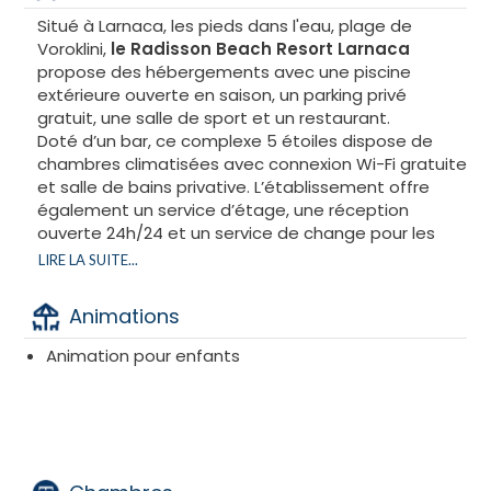
Situé à Larnaca, les pieds dans l'eau, plage de
Voroklini,
le Radisson Beach Resort Larnaca
propose des hébergements avec une piscine
extérieure ouverte en saison, un parking privé
gratuit, une salle de sport et un restaurant.
Doté d’un bar, ce complexe 5 étoiles dispose de
chambres climatisées avec connexion Wi-Fi gratuite
et salle de bains privative. L’établissement offre
également un service d’étage, une réception
ouverte 24h/24 et un service de change pour les
clients.
LIRE LA SUITE...
Un magnifique hôtel en front de mer
Animations
Des chambres haut de gamme
Une escapade relaxante
Animation pour enfants