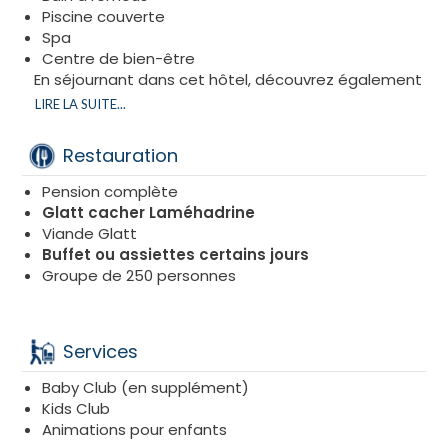
Piscine couverte
Spa
Centre de bien-être
En séjournant dans cet hôtel, découvrez également
certaines des principales attractions de Larnaca,
LIRE LA SUITE...
notamment la célèbre promenade
Finikoudes, le
château médiéval de Larnaca et le magnifique
Restauration
aqueduc de Kamares du XVIIIe siècle.
Pension complète
Glatt cacher Laméhadrine
Viande Glatt
Buffet ou assiettes certains jours
Groupe de 250 personnes
Services
Baby Club (en supplément)
Kids Club
Animations pour enfants