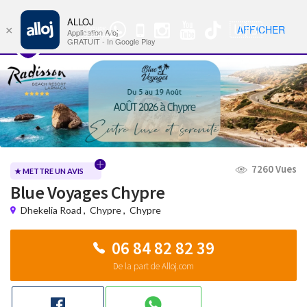
ALLOJ
MENU
🇺🇸
AFFICHER
×
Groupe
Nav
Application Alloj
WhatsApp
GRATUIT - In Google Play
7260 Vues
★ METTRE UN AVIS
Blue Voyages Chypre
Dhekelia Road
,
Chypre
,
Chypre
06 84 82 82 39
De la part de Alloj.com