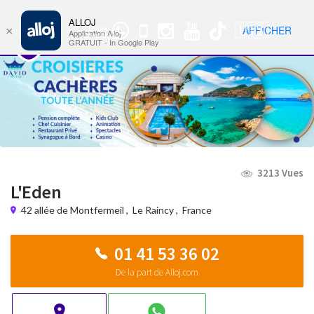
ALLOJ
MENU
🇺🇸
AFFICHER
×
Groupe
Nav
Application Alloj
WhatsApp
GRATUIT - In Google Play
3213 Vues
L'Eden
42 allée de Montfermeil
,
Le Raincy
,
France
01 41 53 36 02
De la part de Alloj.com