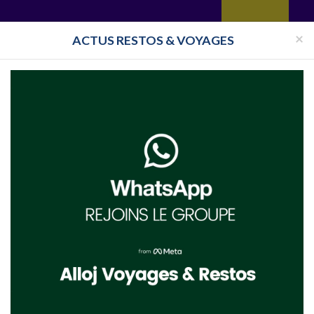
yages
Restaurant
Réceptions
Vie juive
Immobilier
Isra
×
ACTUS RESTOS & VOYAGES