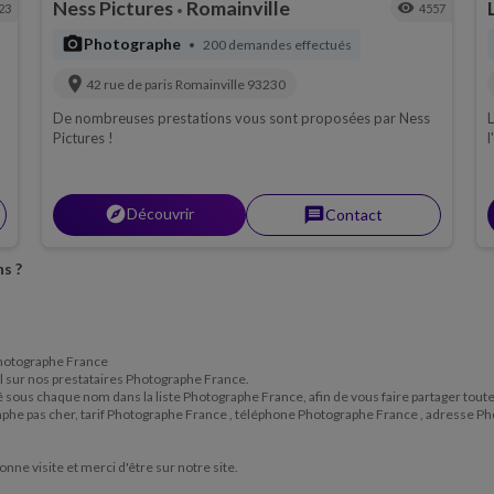
Ness Pictures
Romainville
visibility
23
4557
•
photo_camera
Photographe
200 demandes effectués
•
location_on
42 rue de paris
Romainville
93230
De nombreuses prestations vous sont proposées par Ness
L
de
Pictures !
l
H
E
explorer
Découvrir
message
Contact
s ?
 Photographe France
ail sur nos prestataires Photographe France.
situé sous chaque nom dans la liste Photographe France, afin de vous faire partager tou
aphe pas cher, tarif Photographe France , téléphone Photographe France , adresse P
Bonne visite et merci d'être sur notre site.