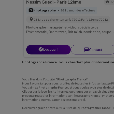
Nessim Guedj
Paris 12ème
visibility
87
•
photo_camera
Photographe
821 demandes effectués
•
location_on
238, rue de charenton paris 75012
Paris 12ème
75012
Photographe mariage juif et vidéo, spécialiste de
l'évènementiel, Bar mitzvah, Brit milah, nomination, coupe 
cheveux, photo entreprise, produits ecommerce
explorer
Découvrir
message
Contact
Photographe France : vous cherchez plus d'information
Vous êtes dans l'activité:
"Photographe France"
Nous l'avons fait pour vous, profitez de toutes les infos sur la page
Vous aimez
Photographe France
, et vous voulez avoir plus de dét
Cliquer sur le logo, le site internet, ou cliquez sur en savoir plus 
présente toutes les informations sur Photographe France , Photogr
informations que vous attendez en temps réel.
Découvrez grâce à notre outil la "liste de(s)
Photographe France
: 