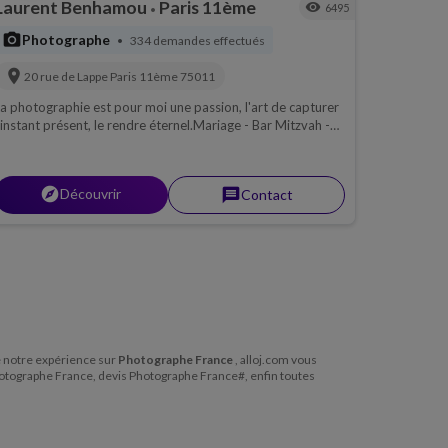
Laurent Benhamou
Paris 11ème
visibility
6495
•
photo_camera
Photographe
334 demandes effectués
•
location_on
20 rue de Lappe
Paris 11ème
75011
a photographie est pour moi une passion, l'art de capturer
'instant présent, le rendre éternel.Mariage - Bar Mitzvah -
enné - Fiancaille - Sortie de Mairie - Anniversaire -
ntreprise
explorer
Découvrir
message
Contact
te notre expérience sur
Photographe France
, alloj.com vous
hotographe France, devis Photographe France#, enfin toutes