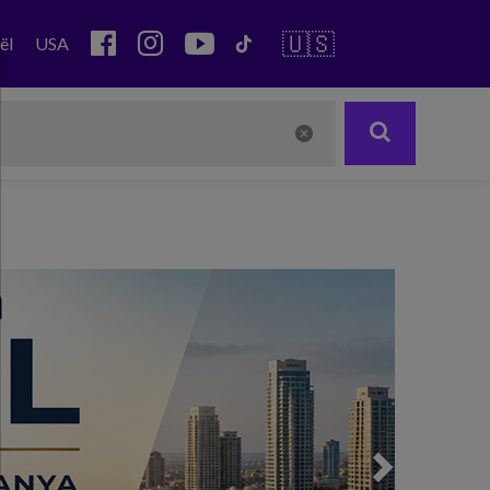
🇺🇸
ël
USA
Next