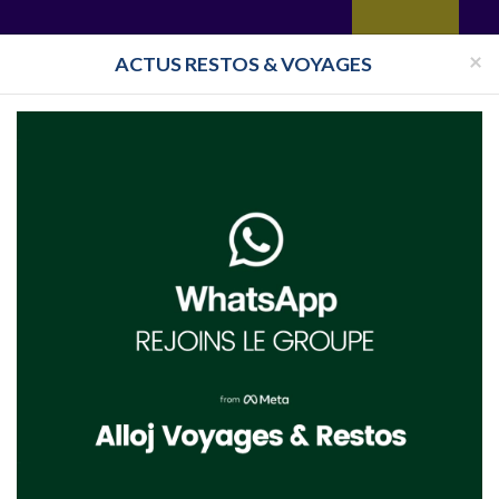
yages
Restaurant
Réceptions
Vie juive
Immobilier
Isra
×
ACTUS RESTOS & VOYAGES
Halavi
Bassari
Restaurant Cacher Buenos Aires, São Paulo