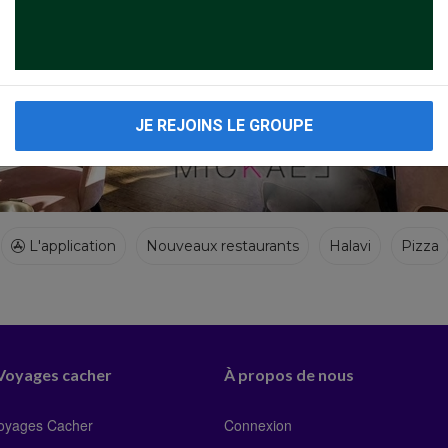
JE REJOINS LE GROUPE
L'application
Nouveaux restaurants
Halavi
Pizza
 Voyages cacher
À propos de nous
Voyages Cacher
Connexion