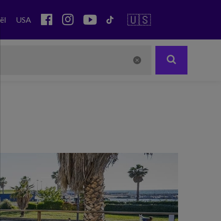
🇺🇸
ël
USA
Next