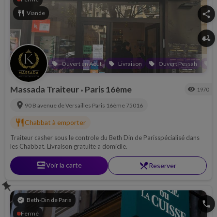
restaurant
Viande
share
delivery_dining
Ouvert en Aout
Livraison
Ouvert Pessah
L
local_offer
local_offer
local_offer
local_offer
Massada Traiteur
Paris 16ème
visibility
1970
•
location_on
90 B avenue de Versailles
Paris 16ème
75016
restaurant
Chabbat à emporter
Traiteur casher sous le controle du Beth Din de Parisspécialisé dans
les Chabbat. Livraison gratuite a domicile.
set_meal
Voir la carte
restaurant_menu
Reserver
push_pin
verified
Beth-Din de Paris
phone
Fermé