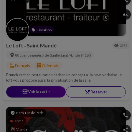
delivery_dining
Livraison
local_offer
Le Loft
Saint Mandé
visibility
3972
•
location_on
80 avenue général de Gaulle
Saint Mandé
94160
dinner_dining
kebab_dining
Français
Orientale
Brunch cacher, restauration cacher, un concept à la new-yorkaise. le
loft vous propose aussi la privatisation de la salle.
set_meal
Voir la carte
restaurant_menu
Reserver
verified
Beth-Din de Paris
phone
Fermé
restaurant
Viande
share