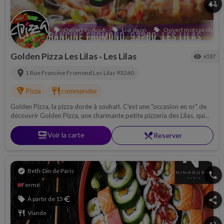
delivery_dining
Ouvert en Aout
Livraison
Ouvert motsae chabba
local_offer
local_offer
local_offer
Golden Pizza Les Lilas
Les Lilas
visibility
6187
•
location_on
1 Rue Francine Fromond
Les Lilas
93260
local_pizza
restaurant
Pizza
commander
Golden Pizza, la pizza dorée à souhait. C'est une "occasion en or" de
découvrir Golden Pizza, une charmante petite pizzeria des Lilas, qui
avec ses 20 places vous accueille pour déguster sur place ses
produits 100% Italia.
set_meal
Voir la carte
restaurant_menu
Reserver
verified
Beth-Din de Paris
phone
Fermé
sell
À partir de 15
euro
share
restaurant
Viande