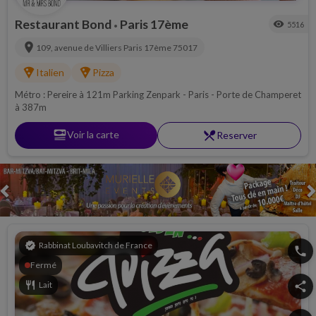
Restaurant Bond
Paris 17ème
visibility
5516
•
location_on
109, avenue de Villiers
Paris 17ème
75017
local_pizza
local_pizza
Italien
Pizza
Métro : Pereire à 121m Parking Zenpark - Paris - Porte de Champeret
à 387m
set_meal
Voir la carte
restaurant_menu
Reserver
Previous
verified
Rabbinat Loubavitch de France
phone
Fermé
restaurant
Lait
share