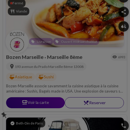
Fermé
restaurant
Viande
share
delivery_dining
Livraison
Ouvert motsae chabbat
local_offer
local_offer
Bozen Marseille
Marseille 8ème
visibility
6993
•
location_on
193 avenue du Prado
Marseille 8ème
13008
ramen_dining
ramen_dining
Asiatique
Sushi
Bozen-Marseille associe savamment la cuisine asiatique à la cuisine
américaine : Sushis, Bagels made in USA. Une explosion de saveurs se
dégage de chaque plat, une parfaite symbiose entre le sucré et le salé.
set_meal
Voir la carte
restaurant_menu
Reserver
push_pin
verified
Beth-Din de Paris
phone