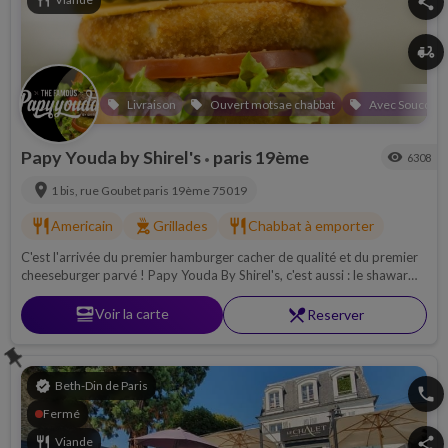
restaurant
share
delivery_dining
Livraison
Ouvert motsae chabbat
Avec Souccah
local_offer
local_offer
local_offer
Papy Youda by Shirel's
paris 19ème
visibility
6308
•
location_on
1 bis, rue Goubet
paris 19ème
75019
restaurant
outdoor_grill
restaurant
Americain
Grillades
Chabbat à emporter
C'est l'arrivée du premier hamburger cacher de qualité et du premier
cheeseburger parvé ! Papy Youda By Shirel's, c'est aussi : le shawarma
découpé sur place, la pita- falafel à l'israélienne et les multiples
salades pour garnir votre sandwich ou votre assiette.
set_meal
Voir la carte
restaurant_menu
Reserver
push_pin
verified
Beth-Din de Paris
phone
Fermé
restaurant
Viande
share