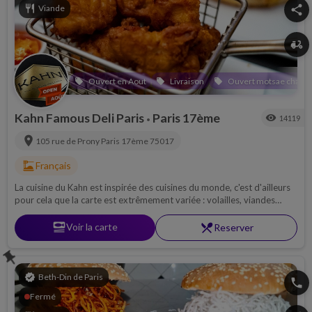
restaurant
Viande
share
delivery_dining
Ouvert en Aout
Livraison
Ouvert motsae chabba
local_offer
local_offer
local_offer
Kahn Famous Deli Paris
Paris 17ème
visibility
14119
•
location_on
105 rue de Prony
Paris 17ème
75017
dinner_dining
Français
La cuisine du Kahn est inspirée des cuisines du monde, c'est d'ailleurs
pour cela que la carte est extrêmement variée : volailles, viandes
braisées, salades, poissons, burgers ... Faites votre choix !
set_meal
Voir la carte
restaurant_menu
Reserver
push_pin
verified
Beth-Din de Paris
phone
Fermé