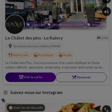
delivery_dining
Livraison
Ouvert motsae chabbat
Anniversaire
local_offer
local_offer
local_offer
Le Châlet des pins
Le Raincy
visibility
6763
•
location_on
13 avenue de Livry
Le Raincy
93340
restaurant
ramen_dining
ramen_dining
Americain
Asiatique
Sushi
Le Châlet des Pins, c'est la promesse d'un cadre idyllique et d'une
cuisine raffinée : japonaise, américaine, à savourer entre amis ou en
famille. Un restaurant cacher à découvrir et vite !
set_meal
Voir la carte
restaurant_menu
Reserver
Suivez-nous sur Instagram
push_pin
verified
Beth-Din de Marseille
phone