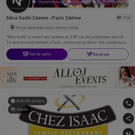
Ouvert en Aout
Livraison
Ouvert motsae chabba
local_offer
local_offer
local_offer
Nina Sushi 16eme
Paris 16ème
visibility
7728
•
location_on
59, rue Saint Didier
Paris 16ème
75016
"Nina Sushi" a ouvert ses cuisines au 158 rue de Longchamp dans le
16 ème arrondissement à Paris : retrouvez un décor chic, moderne et
branché et bien-sûr, des plats japonais toujours aussi incroyables...
set_meal
Voir la carte
restaurant_menu
Reserver
Previous
verified
Beth-Din de Paris
phone
restaurant
Viande
share
delivery_dining