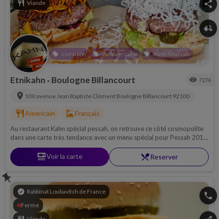
restaurant
Viande
share
delivery_dining
Livraison
Anniversaire
Avec Souccah
local_offer
local_offer
local_offer
Etnikahn
Boulogne Billancourt
visibility
7274
•
location_on
100 avenue Jean Baptiste Clément
Boulogne Billancourt
92100
restaurant
dinner_dining
Americain
Français
Au restaurant Kahn spécial pessah, on retrouve ce côté cosmopolite
dans une carte très tendance avec un menu spécial pour Pessah 2018
où se côtoient gastronomie française, cuisine bistro, burger chic et
saveurs du monde...
set_meal
Voir la carte
restaurant_menu
Reserver
push_pin
verified
Rabbinat Loubavitch de France
phone
Fermé
Viande