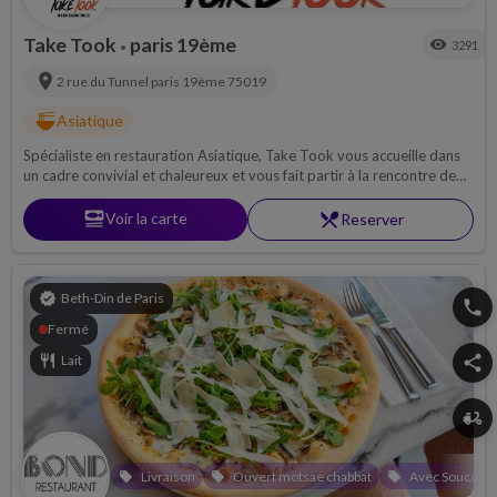
Take Took
paris 19ème
visibility
3291
•
location_on
2 rue du Tunnel
paris 19ème
75019
ramen_dining
Asiatique
Spécialiste en restauration Asiatique, Take Took vous accueille dans
un cadre convivial et chaleureux et vous fait partir à la rencontre de
ses plats innovants, savoureux et soigneusement présentées pour
votre plus grand plaisir.
set_meal
Voir la carte
restaurant_menu
Reserver
verified
Beth-Din de Paris
phone
Fermé
restaurant
Lait
share
delivery_dining
Livraison
Ouvert motsae chabbat
Avec Souccah
local_offer
local_offer
local_offer