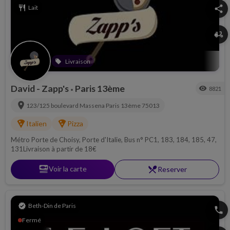
restaurant
Lait
share
delivery_dining
Livraison
local_offer
David - Zapp's
Paris 13ème
visibility
8821
•
location_on
123/125 boulevard Massena
Paris 13ème
75013
local_pizza
local_pizza
Italien
Pizza
Métro Porte de Choisy, Porte d'Italie, Bus n° PC1, 183, 184, 185, 47,
131Livraison à partir de 18€
set_meal
Voir la carte
restaurant_menu
Reserver
verified
Beth-Din de Paris
phone
Fermé