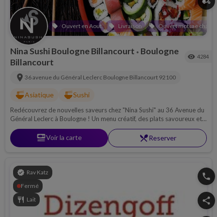
delivery_dining
Ouvert en Aout
Livraison
Ouvert motsae chabba
local_offer
local_offer
local_offer
Nina Sushi Boulogne Billancourt
Boulogne
•
visibility
4284
Billancourt
location_on
36 avenue du Général Leclerc
Boulogne Billancourt
92100
ramen_dining
ramen_dining
Asiatique
Sushi
Redécouvrez de nouvelles saveurs chez "Nina Sushi" au 36 Avenue du
Général Leclerc à Boulogne ! Un menu créatif, des plats savoureux et
une atmosphère toujours aussi chaleureuse dans cette célèbre
enseigne casher !
set_meal
Voir la carte
restaurant_menu
Reserver
verified
Rav Katz
phone
Fermé
restaurant
Lait
share