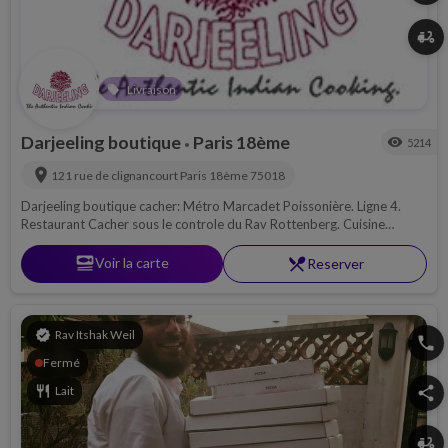
delivery_dining
Livraison
local_offer
Darjeeling boutique
Paris 18ème
visibility
5214
•
location_on
121 rue de clignancourt
Paris 18ème
75018
Darjeeling boutique cacher: Métro Marcadet Poissonière. Ligne 4.
Restaurant Cacher sous le controle du Rav Rottenberg. Cuisine
Indienne ; livraison à domicile.
set_meal
Voir la carte
restaurant_menu
Reserver
verified
Rav Itshak Weil
phone
Fermé
restaurant
Lait
share
delivery_dining