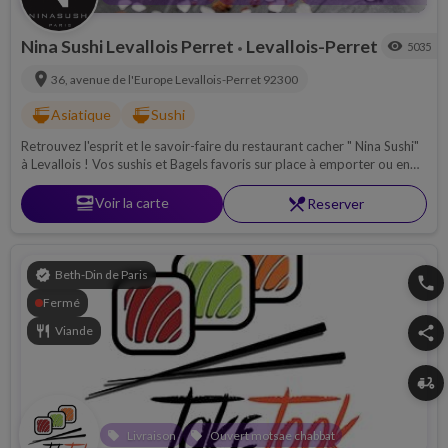
Nina Sushi Levallois Perret
Levallois-Perret
visibility
5035
•
location_on
36, avenue de l'Europe
Levallois-Perret
92300
ramen_dining
ramen_dining
Asiatique
Sushi
Retrouvez l'esprit et le savoir-faire du restaurant cacher " Nina Sushi"
à Levallois ! Vos sushis et Bagels favoris sur place à emporter ou en
livraison !
set_meal
Voir la carte
restaurant_menu
Reserver
verified
Beth-Din de Paris
phone
Fermé
restaurant
Viande
share
delivery_dining
Livraison
Ouvert motsae chabbat
local_offer
local_offer