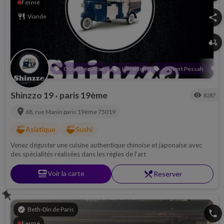
Fermé
restaurant
Viande
share
delivery_dining
Ouvert en Aout
Livraison
Ouvert Pessah
O
local_offer
local_offer
local_offer
local_offer
Shinzzo 19
paris 19ème
visibility
8287
•
location_on
68, rue Manin
paris 19ème
75019
ramen_dining
ramen_dining
Asiatique
Sushi
Venez déguster une cuisine authentique chinoise et japonaise avec
des spécialités réalisées dans les règles de l'art
set_meal
Voir la carte
restaurant_menu
Reserver
push_pin
verified
Beth-Din de Paris
phone
Fermé