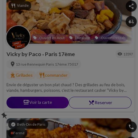
restaurant
Viande
share
delivery_dining
Ouvert en Aout
Livraison
Ouvert Pessah
local_offer
local_offer
local_offer
Vicky by Paco
Paris 17ème
visibility
13597
•
location_on
13 rue Rennequin
Paris 17ème
75017
outdoor_grill
restaurant
Grillades
commander
Envie de déguster un bon plat chaud ? Des grillades au feu de bois,
viande, hamburgers, poissons, c'est le restaurant casher "Vicky by
Paco" où il faut se rendre !
set_meal
Voir la carte
restaurant_menu
Reserver
push_pin
verified
Beth-Din de Paris
phone
Fermé