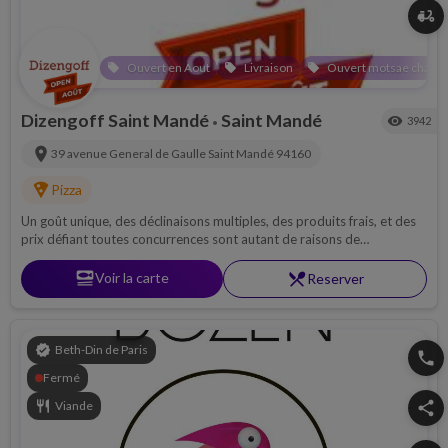
delivery_dining
Ouvert en Aout
Livraison
Ouvert motsae chabba
local_offer
local_offer
local_offer
Dizengoff Saint Mandé
Saint Mandé
visibility
3942
•
location_on
39 avenue General de Gaulle
Saint Mandé
94160
local_pizza
Pizza
Un goût unique, des déclinaisons multiples, des produits frais, et des
prix défiant toutes concurrences sont autant de raisons de
commander chez "Dizengoff Café" .
set_meal
Voir la carte
restaurant_menu
Reserver
verified
Beth-Din de Paris
phone
Fermé
restaurant
Viande
share