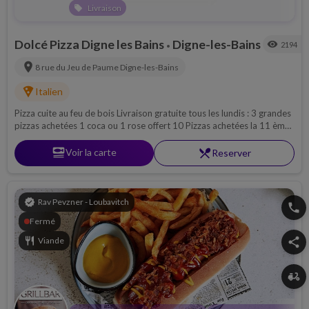
Livraison
local_offer
Dolcé Pizza Digne les Bains
Digne-les-Bains
visibility
2194
•
location_on
8 rue du Jeu de Paume
Digne-les-Bains
local_pizza
Italien
Pizza cuite au feu de bois Livraison gratuite tous les lundis : 3 grandes
pizzas achetées 1 coca ou 1 rose offert 10 Pizzas achetées la 11 ème
gratuite*
set_meal
Voir la carte
restaurant_menu
Reserver
verified
Rav Pevzner - Loubavitch
phone
Fermé
restaurant
Viande
share
delivery_dining