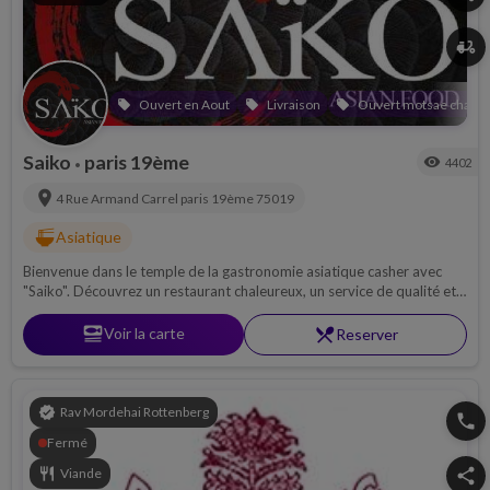
delivery_dining
Ouvert en Aout
Livraison
Ouvert motsae chabba
local_offer
local_offer
local_offer
Saiko
paris 19ème
visibility
4402
•
location_on
4 Rue Armand Carrel
paris 19ème
75019
ramen_dining
Asiatique
Bienvenue dans le temple de la gastronomie asiatique casher avec
"Saiko". Découvrez un restaurant chaleureux, un service de qualité et
des plats hors-pair !
set_meal
Voir la carte
restaurant_menu
Reserver
verified
Rav Mordehai Rottenberg
phone
Fermé
restaurant
Viande
share