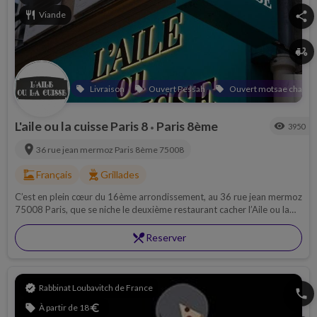
restaurant
Viande
share
delivery_dining
Livraison
Ouvert Pessah
Ouvert motsae chabba
local_offer
local_offer
local_offer
L'aile ou la cuisse Paris 8
Paris 8ème
visibility
3950
•
location_on
36 rue jean mermoz
Paris 8ème
75008
dinner_dining
outdoor_grill
Français
Grillades
C’est en plein cœur du 16ème arrondissement, au 36 rue jean mermoz
75008 Paris, que se niche le deuxième restaurant cacher l’Aile ou la
Cuisse.
restaurant_menu
Reserver
verified
Rabbinat Loubavitch de France
phone
sell
À partir de 18
euro