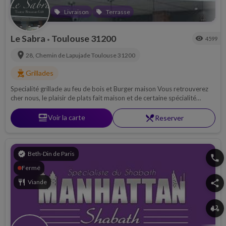
Livraison
Terrasse
local_offer
local_offer
Le Sabra
Toulouse 31200
visibility
4599
•
location_on
28, Chemin de Lapujade
Toulouse 31200
outdoor_grill
Grillades
Specialité grillade au feu de bois et Burger maison Vous retrouverez
cher nous, le plaisir de plats fait maison et de certaine spécialité
israélienne qui en fond notre succès
set_meal
Voir la carte
restaurant_menu
Reserver
verified
Beth-Din de Paris
phone
Fermé
restaurant
Viande
share
delivery_dining