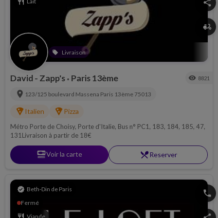
restaurant
Lait
share
delivery_dining
Livraison
local_offer
David - Zapp's
Paris 13ème
visibility
8821
•
location_on
123/125 boulevard Massena
Paris 13ème
75013
local_pizza
local_pizza
Italien
Pizza
Métro Porte de Choisy, Porte d'Italie, Bus n° PC1, 183, 184, 185, 47,
131Livraison à partir de 18€
set_meal
Voir la carte
restaurant_menu
Reserver
verified
Beth-Din de Paris
phone
Fermé
restaurant
Viande
share