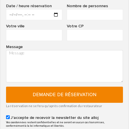
Date / heure réservation
Nombre de personnes
Votre ville
Votre CP
Message
DEMANDE DE RÉSERVATION
La réservation ne se fera qu'après confirmation du restaurateur
J'accepte de recevoir la newsletter du site alloj
Vos coordonnées restent confidentielles et ne seront en aucun cas transmises,
conformément à la loi informatique et libertés.