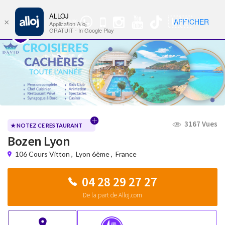
ALLOJ
MENU
🇺🇸
AFFICHER
×
Groupe
Nav
Application Alloj
WhatsApp
GRATUIT - In Google Play
3167 Vues
★ NOTEZ CE RESTAURANT
Bozen Lyon
106 Cours Vitton
,
Lyon 6ème
,
France
04 28 29 27 27
De la part de Alloj.com