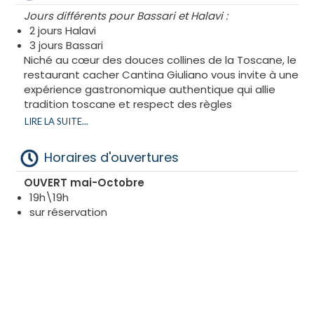
Jours différents pour Bassari et Halavi :
2 jours Halavi
3 jours Bassari
Niché au cœur des douces collines de la Toscane, le
restaurant cacher Cantina Giuliano vous invite à une
expérience gastronomique authentique qui allie
tradition toscane et respect des règles
alimentaires cacher. Dans ce cadre enchanteur où
LIRE LA SUITE...
le paysage pittoresque se marie harmonieusement
avec l'art culinaire, vous découvrirez un lieu où la
Horaires d'ouvertures
passion pour la cuisine rencontre les exigences de la
cuisine cacher.
OUVERT mai-Octobre
19h\19h
Dès que vous franchissez les portes de notre
sur réservation
établissement, vous êtes accueillis par une
ambiance chaleureuse et raffinée. Les murs en
pierre, les poutres apparentes et les touches
subtiles de décoration évoquent l'âme de la
Toscane, tout en créant un espace élégant et
intime pour partager des moments mémorables.
Que ce soit pour un dîner en famille, une célébration