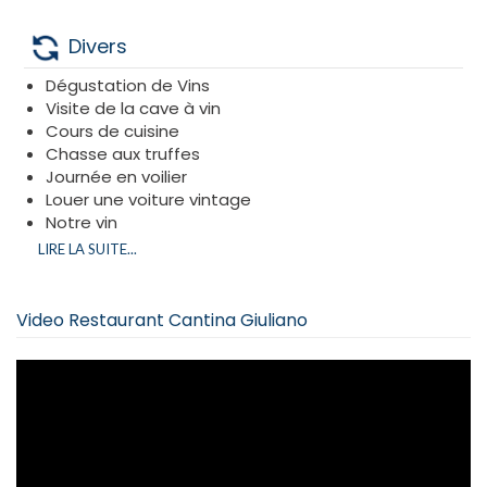
Sur réservation uniquement.
Divers
Dégustation de Vins
Visite de la cave à vin
Cours de cuisine
Chasse aux truffes
Journée en voilier
Louer une voiture vintage
Notre vin
Notre huile d'olives
LIRE LA SUITE...
Visite des vignobles
Notre cave à vins entierement cacher :
Nous
sommes l’un des seuls vignobles entièrement
Video Restaurant Cantina Giuliano
casher d’Europe à produire une grande variété de
vins exclusivement toscans.
Des lieux epoustouflants : ous travaillons avec
certains des plus beaux endroits de Toscane.
Retrouvez nous sur notre site
:
www.cantinagiuliano.com