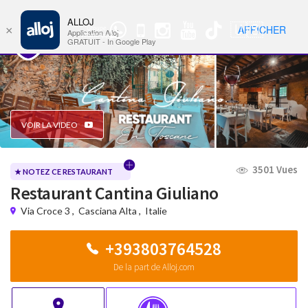
ALLOJ
MENU
🇺🇸
AFFICHER
×
Groupe
Nav
Application Alloj
WhatsApp
GRATUIT - In Google Play
VOIR LA VIDEO
3501 Vues
★ NOTEZ CE RESTAURANT
Restaurant Cantina Giuliano
Via Croce 3
,
Casciana Alta
,
Italie
+393803764528
De la part de Alloj.com